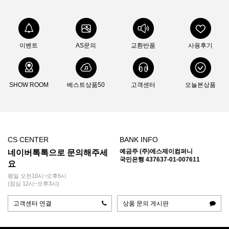
이벤트
AS문의
교환반품
사용후기
SHOW ROOM
베스트상품50
고객센터
오늘본상품
CS CENTER
BANK INFO
예금주 (주)에스제이컴퍼니
네이버톡톡으로 문의해주세
국민은행 437637-01-007611
요
평일 오전10시~오후5시
(점심 12시~오후3시)
고객센터 연결
상품 문의 게시판