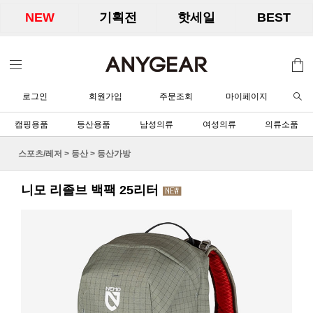
NEW
기획전
핫세일
BEST
로그인
회원가입
주문조회
마이페이지
캠핑용품
등산용품
남성의류
여성의류
의류소품
스포츠/레저
>
등산
>
등산가방
니모 리졸브 백팩 25리터