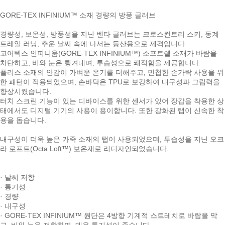
GORE-TEX INFINIUM™ 소재 경량의 방풍 글러브
경량성, 보온성, 방풍성을 지닌 벤타 글러브는 크로스컨트리 스키, 동계
트레일 러닝, 추운 날씨 속에 나서는 등산용으로 제격입니다.
고어텍스 인피니움(GORE-TEX INFINIUM™) 소프트쉘 소재가 바람을
차단하고, 비와 눈은 튕겨내며, 투습성으로 쾌적함을 제공합니다.
플리스 소재의 안감이 가벼운 온기를 더해주고, 민첩한 손가락 사용을 위
한 패턴이 적용되었으며, 손바닥은 TPU로 보강하여 내구성과 그립력을
향상시켰습니다.
터치 스크린 기능이 있는 디바이스를 위한 센서가 있어 장갑을 착용한 상
태에서도 디지털 기기의 사용이 용이합니다. 또한 강화된 탭이 신속한 착
용을 돕습니다.
내구성이 더욱 높은 가죽 소재의 탭이 사용되었으며, 투습성을 지닌 오크
라 로프트(Octa Loft™) 보온재로 리디자인되었습니다.
· 날씨 저항
· 통기성
· 경량
· 내구성
· GORE-TEX INFINIUM™ 원단은 4방향 기계적 스트레치로 바람을 막
고, 비와 눈을 저항하며, 매우 통기성이 좋습니다.