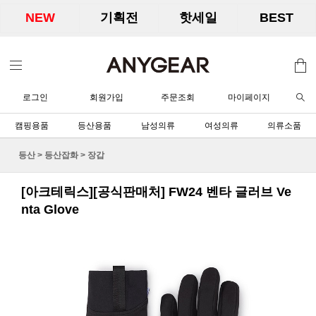
NEW
기획전
핫세일
BEST
로그인
회원가입
주문조회
마이페이지
캠핑용품
등산용품
남성의류
여성의류
의류소품
등산
>
등산잡화
>
장갑
[아크테릭스][공식판매처] FW24 벤타 글러브 Ve
nta Glove