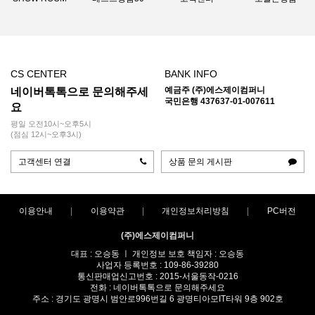
CS CENTER
BANK INFO
예금주 (주)에스제이컴퍼니
네이버톡톡으로 문의해주세
국민은행 437637-01-007611
요
평일 오전10시~오후5시
(점심 12시~오후3시)
고객센터 연결
상품 문의 게시판
이용안내
이용약관
개인정보처리방침
PC버전
(주)에스제이컴퍼니
대표 : 오승동 ㅣ 개인정보 보호 책임자 : 오승동
사업자 등록번호 : 109-86-39280
통신판매업신고번호 : 2015-서울동작-0216
전화 : 네이버톡톡으로 문의해주세요
주소 : 경기도 광명시 범안로996번길 6 광명티아모IT타워 9층 902호