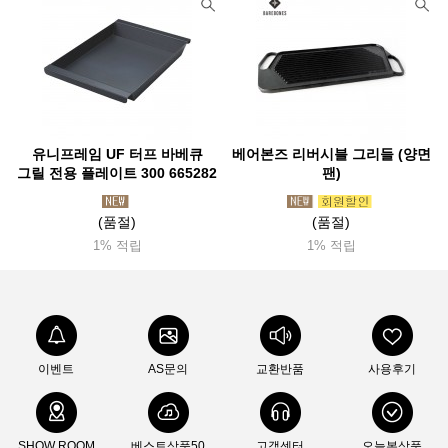
유니프레임 UF 터프 바베큐
베어본즈 리버시블 그리들 (양면
그릴 전용 플레이트 300 665282
팬)
(품절)
(품절)
1% 적립
1% 적립
이벤트
AS문의
교환반품
사용후기
SHOW ROOM
베스트상품50
고객센터
오늘본상품