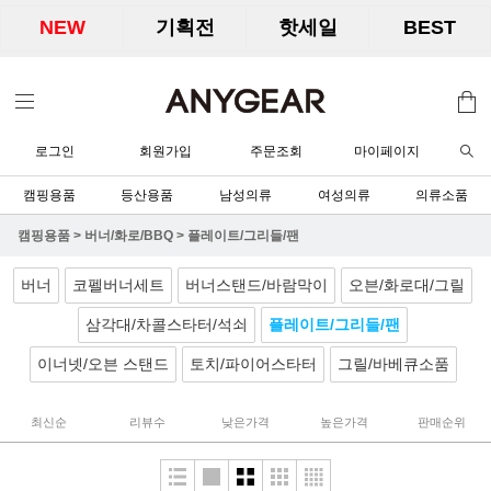
NEW
기획전
핫세일
BEST
로그인
회원가입
주문조회
마이페이지
캠핑용품
등산용품
남성의류
여성의류
의류소품
캠핑용품
>
버너/화로/BBQ
>
플레이트/그리들/팬
버너
코펠버너세트
버너스탠드/바람막이
오븐/화로대/그릴
삼각대/차콜스타터/석쇠
플레이트/그리들/팬
이너넷/오븐 스탠드
토치/파이어스타터
그릴/바베큐소품
최신순
리뷰수
낮은가격
높은가격
판매순위