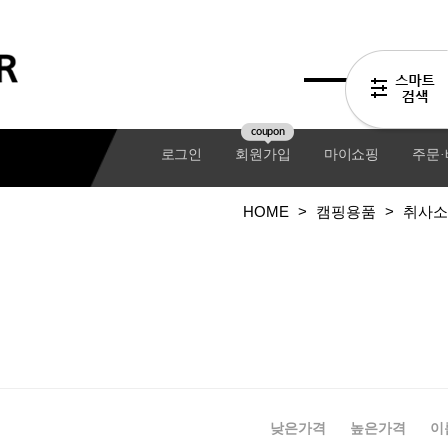
coupon
로그인
회원가입
마이쇼핑
주문
HOME
>
캠핑용품
>
취사소
기어팩
낮은가격
높은가격
이