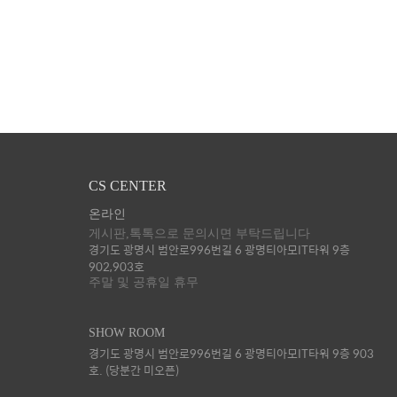
CS CENTER
온라인
게시판,톡톡으로 문의시면 부탁드립니다
경기도 광명시 범안로996번길 6 광명티아모IT타워 9층
902,903호
주말 및 공휴일 휴무
SHOW ROOM
경기도 광명시 범안로996번길 6 광명티아모IT타워 9층 903
호. (당분간 미오픈)