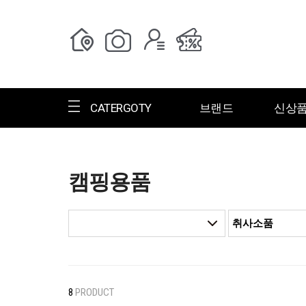
CATERGOTY
브랜드
신상
캠핑용품
전체브랜드
한글명
ㄱ
ㄴ
ㄷ
ㄹ
ㅁ
ㅂ
ㅅ
ㄱ
그랑저
그레고리
8
PRODUCT