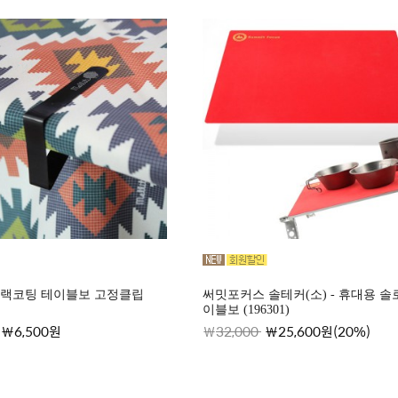
블랙코팅 테이블보 고정클립
써밋포커스 솔테커(소) - 휴대용 솔
이블보 (196301)
6,500원
32,000
25,600원(20%)