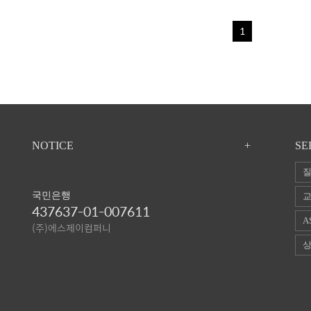
1
NOTICE
+
SE
질
국민은행
교
437637-01-007611
A
(주)에스제이컴퍼니