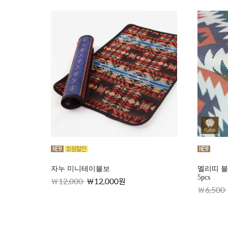
자누 미니테이블보
멜리띠 
5pcs
12,000
12,000원
6,500