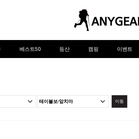
품
베스트50
등산
캠핑
이벤트
이동
ㅇ
ㅈ
ㅊ
ㅋ
ㅌ
ㅍ
ㅎ
그레이웨일디자인
기어에이드