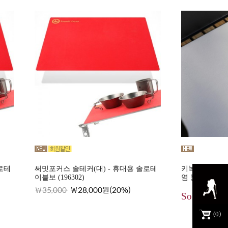
로테
써밋포커스 솔테커(대) - 휴대용 솔로테
키녹스 캠핑 테
이블보 (196302)
염 논슬립 롤
35,000
28,000원(20%)
Sold out
0