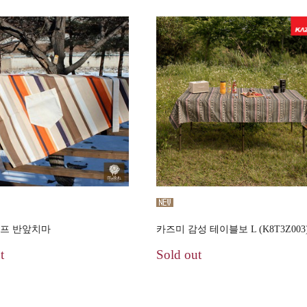
쉐프 반앞치마
카즈미 감성 테이블보 L (K8T3Z003
t
Sold out