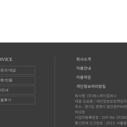
회사소개
RVICE
이용안내
문과 대답
이용약관
환/반품
개인정보처리방침
S안내
회사명 :(주)에스제이컴퍼니
상품후기
대표:오승동 / 개인정보보호책임자 
주소 : 경기도 광명시 범안로996번
902호
사업자등록번호 : 109-86-3928
통신판매 신고번호 : 2015-서울동