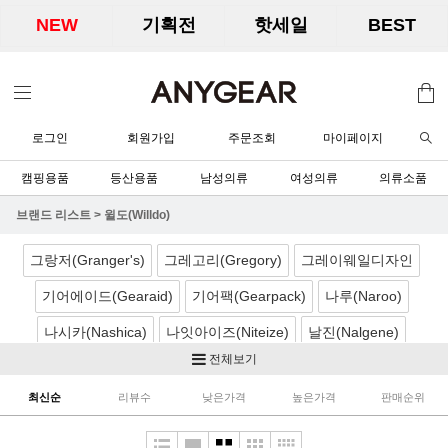
NEW
기획전
핫세일
BEST
로그인
회원가입
주문조회
마이페이지
캠핑용품
등산용품
남성의류
여성의류
의류소품
브랜드 리스트
>
윌도(Willdo)
그랑저(Granger's)
그레고리(Gregory)
그레이웨일디자인
기어에이드(Gearaid)
기어팩(Gearpack)
나루(Naroo)
나시카(Nashica)
나잇아이즈(Niteize)
날진(Nalgene)
전체보기
네이처하이크(Naturehike)
노르딕캠프(Nordicamp)
최신순
리뷰수
낮은가격
높은가격
판매순위
니모(Nemo)
노박스(Nobox)
닉왁스(Nikwax)
달빛아래공작소
더캠퍼(TheCamper)
디얼스(TheEarth)