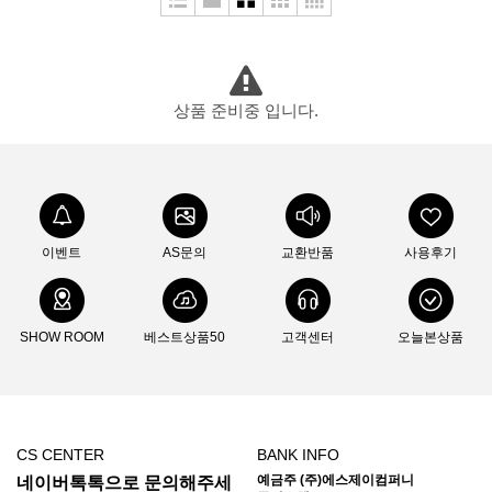
두베리(Dubery)
라스포르티바
라이트마이파이어
라이트삭(Wrightsock)
랩(Rab)
레키(Leki)
루베르
루시올(Luciole)
루세코(Luceco)
상품 준비중 입니다.
뢰클(Roeckl)
마메이타
마운트리버(Mountriver)
마운트피크
마운틴스미스(MountainS)
마티니(Mattini)
매트릭스(Matrix)
맥데이비드(Mcdavid)
메카닉스웨어(Mechanix)
이벤트
AS문의
교환반품
사용후기
멜리띠(Melliti)
모라나이프(Morakniv)
모슈(Mosh)
몬스터라이트
몬테라(Monterra)
몬츄라(Montura)
몽벨
SHOW ROOM
베스트상품50
고객센터
오늘본상품
미니멀웍스(Mnmalworks)
미스테리월(Mysterywall)
반고(Vango)
버튼(Burton)
베롱코
배핀(Baffin)
베어본즈(Barebones)
벤퀘스트(Vanquest)
벨락(BellRock)
CS CENTER
BANK INFO
벨토(Vellto)
보커(Boker)
본플래그(Bonflag)
부쉬크래프트
예금주 (주)에스제이컴퍼니
네이버톡톡으로 문의해주세