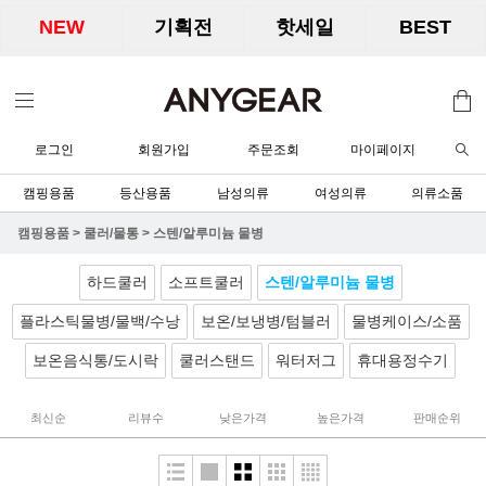
NEW
기획전
핫세일
BEST
로그인
회원가입
주문조회
마이페이지
캠핑용품
등산용품
남성의류
여성의류
의류소품
캠핑용품
>
쿨러/물통
>
스텐/알루미늄 물병
하드쿨러
소프트쿨러
스텐/알루미늄 물병
플라스틱물병/물백/수낭
보온/보냉병/텀블러
물병케이스/소품
보온음식통/도시락
쿨러스탠드
워터저그
휴대용정수기
최신순
리뷰수
낮은가격
높은가격
판매순위