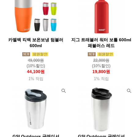
카멜백 킥백 보온보냉 텀블러
지그 트래블러 워터 보틀 600ml
600ml
패뷸러스 레드
49,000원
22,000원
(10%할인)
(10%할인)
44,100원
19,800원
1% 적립
1% 적립
GSI Outdoors 글레이셔
GSI Outdoors 글레이셔