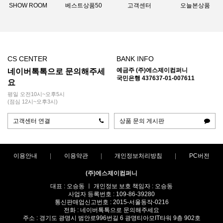
SHOW ROOM
베스트상품50
고객센터
오늘본상품
CS CENTER
BANK INFO
예금주 (주)에스제이컴퍼니
네이버톡톡으로 문의해주세
국민은행 437637-01-007611
요
평일 오전10시~오후5시
(점심 12시~오후3시)
고객센터 연결
상품 문의 게시판
이용안내
이용약관
개인정보처리방침
PC버전
(주)에스제이컴퍼니
대표 : 오승동 ㅣ 개인정보 보호 책임자 : 오승동
사업자 등록번호 : 109-86-39280
통신판매업신고번호 : 2015-서울동작-0216
전화 : 네이버톡톡으로 문의해주세요
주소 : 경기도 광명시 범안로996번길 6 광명티아모IT타워 9층 902호