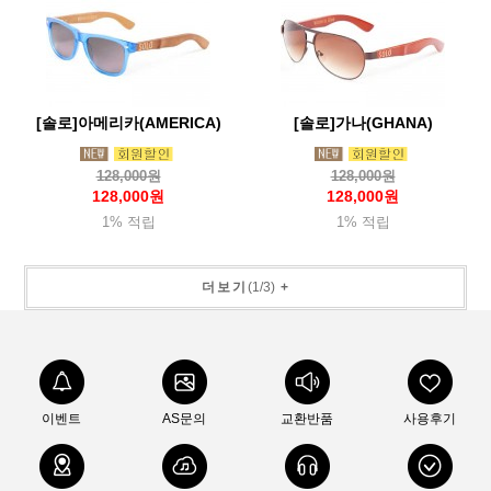
[솔로]아메리카(AMERICA)
[솔로]가나(GHANA)
128,000원
128,000원
128,000원
128,000원
1% 적립
1% 적립
더보기
(
1
/
3
)
+
이벤트
AS문의
교환반품
사용후기