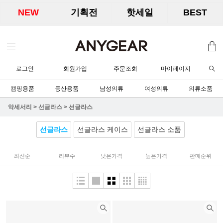
NEW
기획전
핫세일
BEST
로그인
회원가입
주문조회
마이페이지
캠핑용품
등산용품
남성의류
여성의류
의류소품
악세서리
>
선글라스
>
선글라스
선글라스
선글라스 케이스
선글라스 소품
최신순
리뷰수
낮은가격
높은가격
판매순위