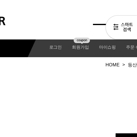
coupon
로그인
회원가입
마이쇼핑
주문
HOME
>
등산
기어팩