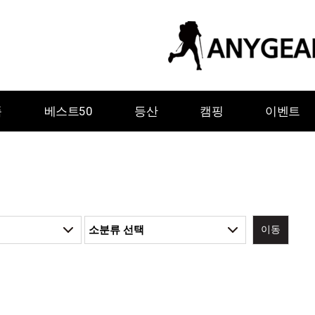
품
베스트50
등산
캠핑
이벤트
이동
ㅇ
ㅈ
ㅊ
ㅋ
ㅌ
ㅍ
ㅎ
그레이웨일디자인
기어에이드