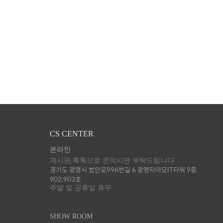
CS CENTER
온라인
게시판,톡톡으로 문의시면 부탁드립니다
경기도 광명시 범안로996번길 6 광명티아모IT타워 9층
902,903호
주말 및 공휴일 휴무
SHOW ROOM