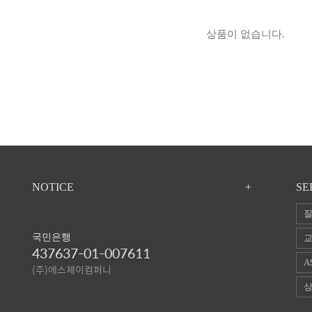
상품이 없습니다.
NOTICE
+
SE
질
국민은행
교
437637-01-007611
A
(주)에스제이컴퍼니