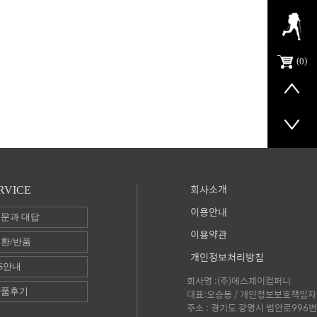
0
회사소개
RVICE
이용안내
문과 대답
이용약관
환/반품
개인정보처리방침
S안내
회사명 :(주)에스제이컴퍼니
상품후기
대표:오승동 / 개인정보보호책임자 
주소 : 경기도 광명시 범안로996번