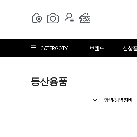
CATERGOTY
브랜드
신상
등산용품
전체브랜드
한글명
ㄱ
ㄴ
ㄷ
ㄹ
ㅁ
ㅂ
ㅅ
ㄱ
그랑저
그레고리