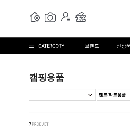
CATERGOTY
브랜드
신상
캠핑용품
전체브랜드
한글명
ㄱ
ㄴ
ㄷ
ㄹ
ㅁ
ㅂ
ㅅ
ㄱ
그랑저
그레고리
7
PRODUCT