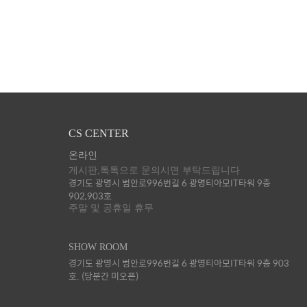
CS CENTER
온라인
게시판,톡톡으로 문의시면 부탁드립니다
경기도 광명시 범안로996번길 6 광명티아모IT타워 9층
902,903호
주말 및 공휴일 휴무
SHOW ROOM
경기도 광명시 범안로996번길 6 광명티아모IT타워 9층 903
호. (당분간 미오픈)