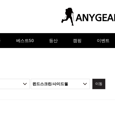
품
베스트50
등산
캠핑
이벤트
이동
ㅇ
ㅈ
ㅊ
ㅋ
ㅌ
ㅍ
ㅎ
그레이웨일디자인
기어에이드