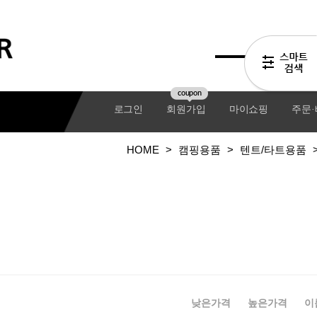
coupon
로그인
회원가입
마이쇼핑
주문
HOME
>
캠핑용품
>
텐트/타트용품
기어팩
낮은가격
높은가격
이