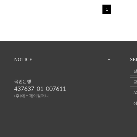
1
NOTICE
+
SE
질
국민은행
교
437637-01-007611
A
(주)에스제이컴퍼니