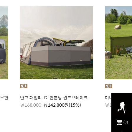
(무한
반고 패밀리 TC 면혼방 윈드브레이크
미니멀웍스 울
168,000
142,800원(15%)
178,000
0