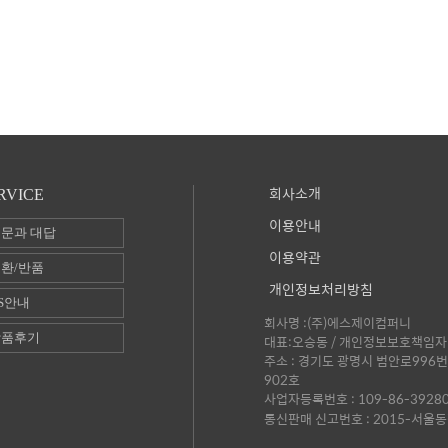
회사소개
RVICE
이용안내
문과 대답
이용약관
환/반품
개인정보처리방침
S안내
회사명 :(주)에스제이컴퍼니
상품후기
대표:오승동 / 개인정보보호책임자 
주소 : 경기도 광명시 범안로996번
902호
사업자등록번호 : 109-86-3928
통신판매 신고번호 : 2015-서울동