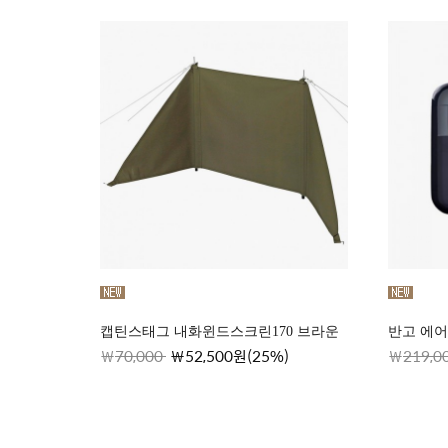
캡틴스태그 내화윈드스크린170 브라운
반고 에어
70,000
52,500원(25%)
219,0