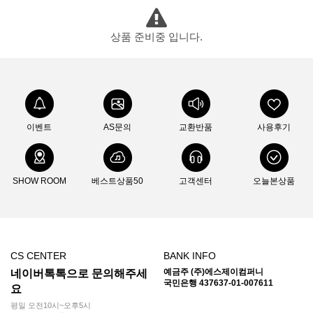
상품 준비중 입니다.
이벤트
AS문의
교환반품
사용후기
SHOW ROOM
베스트상품50
고객센터
오늘본상품
CS CENTER
BANK INFO
예금주 (주)에스제이컴퍼니
네이버톡톡으로 문의해주세
국민은행 437637-01-007611
요
평일 오전10시~오후5시