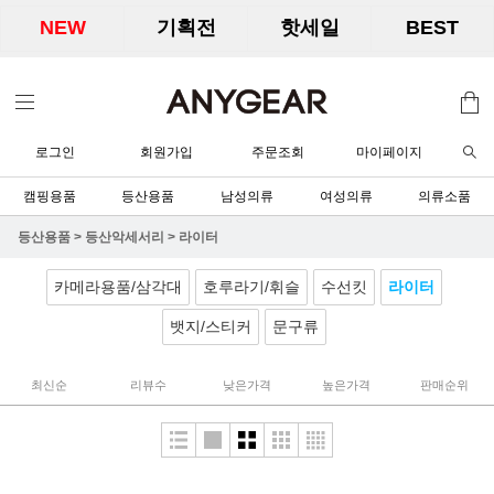
NEW
기획전
핫세일
BEST
로그인
회원가입
주문조회
마이페이지
캠핑용품
등산용품
남성의류
여성의류
의류소품
등산용품
>
등산악세서리
>
라이터
카메라용품/삼각대
호루라기/휘슬
수선킷
라이터
뱃지/스티커
문구류
최신순
리뷰수
낮은가격
높은가격
판매순위