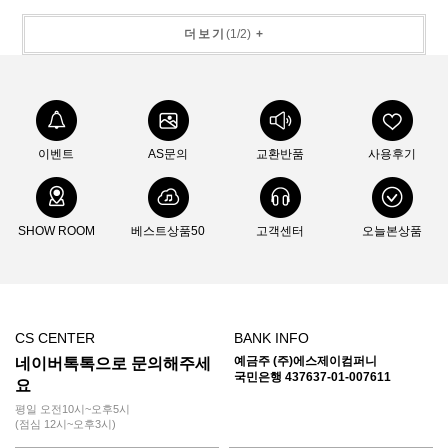
더보기
(
1
/
2
)
+
이벤트
AS문의
교환반품
사용후기
SHOW ROOM
베스트상품50
고객센터
오늘본상품
CS CENTER
BANK INFO
예금주 (주)에스제이컴퍼니
네이버톡톡으로 문의해주세
국민은행 437637-01-007611
요
평일 오전10시~오후5시
(점심 12시~오후3시)