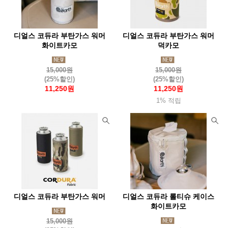
제로그램(Zerogram)
제이알기어(Jrgear)
제니디자인(Zanydesign)
젠틀맨하드웨어(Zentleman)
디얼스 코듀라 부탄가스 워머
디얼스 코듀라 부탄가스 워머
젬파이어(Zempire)
조비(Joby)
조지루시
주퍼조지알
화이트카모
덕카모
준우아웃도어(Junwoo
지그(Sigg)
지에스아이(Gsioutdoor)
15,000원
15,000원
지포(Zippo)
체먹(Chammock)
첨스(Chums)
치키(Cheeki)
(25%할인)
(25%할인)
11,250원
11,250원
카라신(Characin)
카멜백(Camelbak)
카부(Kavu)
1% 적립
카이도(Kaido)
카즈미(Kzm)
카포(Capo)
커쇼(Kershaw)
캠핑랩
캠프라인(Campline)
캡틴스태그(Captainstag)
케이바(Kabar)
켈리램프
코멕스(Komax)
코베아(Kovea)
코쿤(Cocoon)
콘도르(Condor)
콜드스틸(Coldsteel)
colapz
쿨라(Coola)
쿨체인지
클레프
클라이밋(Klymit)
디얼스 코듀라 부탄가스 워머
디얼스 코듀라 롤티슈 케이스
클라루스(Klarrus)
클라터뮤젠(Klattermusen)
화이트카모
클린켄틴(Kleankanteen)
쿠필카
키녹스
타라고(Taraago)
15,000원