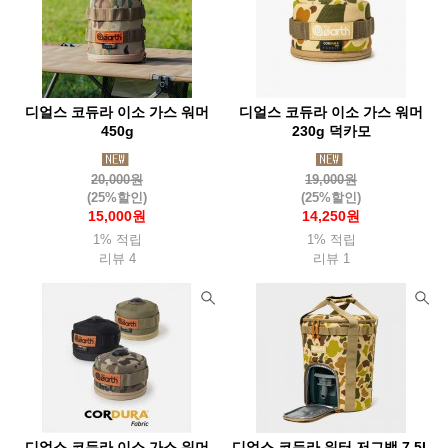
부에노웍스
브로너(Broner)
브루트
블랙다이아몬드(Blackdia)
블랜더보틀(BlenderBottle)
블루아이디(Blueidee)
블랙폭스(Blackfox)
비욘드노르딕
디얼스 코듀라 이소 가스 워머
디얼스 코듀라 이소 가스 워머
빅토스
빔블(Bimble)
비폴(Vipole)
빅아그네스(Bigagnes)
450g
230g 덕카모
살로몬
360디그리(360degrees)
선스키(Sunski)
20,000원
19,000원
소토(Soto)
솔로(Solo)
솔라브라더(Solabrather)
(25%할인)
(25%할인)
15,000원
14,250원
솔트렉(Soletrek)
스냅(Snap)
스노우라인(Snowline)
1% 적립
1% 적립
리뷰 4
리뷰 1
스마트울(Smartwool)
스맵(Smap)
스웨호그(Sweathawg)
스위자(Swiza)
스케메이(Skemi)
스토코
스텀프스튜디오(Stump)
스탠리(Stanley)
스트링라이트(Stringlight)
실리(Sili)
실스킨즈(Sealskinz)
샤워패스(Showerspass)
세이즈(Seise)
써모스(Thermos)
써머레스트(Thermarest)
써밋포커스(SummitFocus)
디얼스 코듀라 이소 가스 워머
디얼스 코듀라 워터 저그백 7.5L