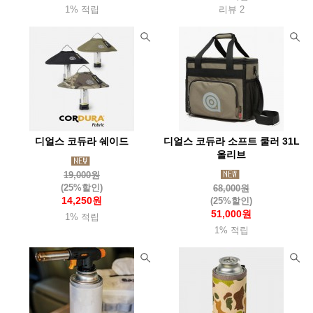
1% 적립
리뷰 2
오스프리(Osprey)
아웃도어리서치(Or)
오클리(Oakley)
오터박스(Otterbox)
오피넬(Opinel)
오엠엠(Omm)
오쏠리
와버넷(Warbonnet)
울파워(Woolpower)
울리치(Woolrich)
위드기어
윈드익스트림(WX)
유니프레임(Uniflame)
유나이티드커틀러리(Uc)
유나이티드바이블루(Ubb)
유와이레드
유코 (UCO)
이로(Ero)
24bottles
디얼스 코듀라 쉐이드
디얼스 코듀라 소프트 쿨러 31L
올리브
이엔오(Eno)
이정시스템(Lsystem)
19,000원
이지플레이보드(Easybord)
e프랑티스(Efrantis)
(25%할인)
68,000원
14,250원
(25%할인)
익스트리미티즈(Extremities)
인도솔(Indosole)
51,000원
1% 적립
1% 적립
위그암(Wigwam)
위너웰
윈체스터(Winchester)
윙커(Wicker)
워터쉐드(Watershed)
윌도(Willdo)
자누(Jannu)
잠스트(Zamst)
점비스(Gumbes)