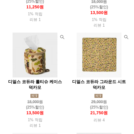
(25%할인)
18,000원
탑앤탑(Top&Top)
투드(Tuod)
태광산업
11,250원
(25%할인)
13,500원
1% 적립
테라네이션(Terranation)
트란지아(Trangia)
ThousWinds
리뷰 1
1% 적립
리뷰 1
트레블첵(Travelcheck)
티어에이드(Tearaid)
틸리(Tilley)
파이커택티컬
팬쳐리커버리풋웨어(Fanture)
페츨(Petzl)
파티존
페트로막스(Petromax)
펜들턴(Pendleton)
포스트엑스
포스트제너럴
포질스
폴라박스
퓨어핸드랜턴(Feuerhand)
프리머스(Primus)
프리즘(Prizm)
프린스톤텍(Princetontec)
피엘라벤(Fjallraven)
피츠(Fits)
디얼스 코듀라 롤티슈 케이스
디얼스 코듀라 그라운드 시트
덕카모
덕카모
핏불
플레스테일(Flextail)
하바행크
하이드라팩
18,000원
29,000원
하이드오프
하이퍼옵스
하이핵
하임플래닛
(25%할인)
(25%할인)
13,500원
21,750원
하제아웃도어
허킨스
호미즈
호카
헬로닷
헬리녹스
1% 적립
리뷰 4
헬리콘텍스
힐레베르그
리뷰 1