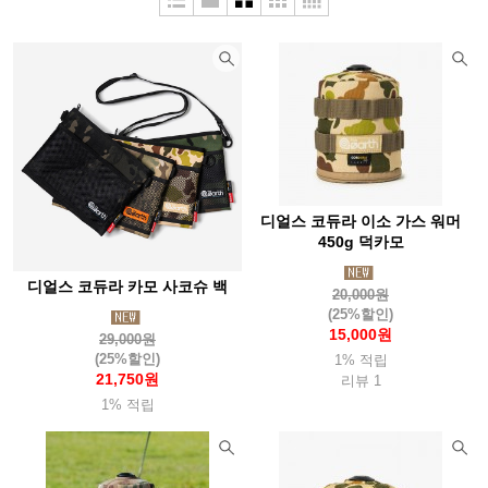
두베리(Dubery)
라스포르티바
라이트마이파이어
라이트삭(Wrightsock)
랩(Rab)
레키(Leki)
루베르
루시올(Luciole)
루세코(Luceco)
뢰클(Roeckl)
마메이타
마운트리버(Mountriver)
마운트피크
마운틴스미스(MountainS)
마티니(Mattini)
매트릭스(Matrix)
디얼스 코듀라 이소 가스 워머
맥데이비드(Mcdavid)
메카닉스웨어(Mechanix)
450g 덕카모
멜리띠(Melliti)
모라나이프(Morakniv)
모슈(Mosh)
디얼스 코듀라 카모 사코슈 백
20,000원
몬스터라이트
몬테라(Monterra)
몬츄라(Montura)
몽벨
(25%할인)
15,000원
29,000원
미니멀웍스(Mnmalworks)
미스테리월(Mysterywall)
(25%할인)
1% 적립
21,750원
리뷰 1
반고(Vango)
버튼(Burton)
베롱코
배핀(Baffin)
1% 적립
베어본즈(Barebones)
벤퀘스트(Vanquest)
벨락(BellRock)
벨토(Vellto)
보커(Boker)
본플래그(Bonflag)
부쉬크래프트