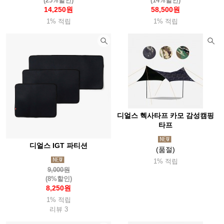
(25%할인)
(14%할인)
14,250원
58,500원
1% 적립
1% 적립
디얼스 헥사타프 카모 감성캠핑
타프
디얼스 IGT 파티션
(품절)
1% 적립
9,000원
(8%할인)
8,250원
1% 적립
리뷰 3