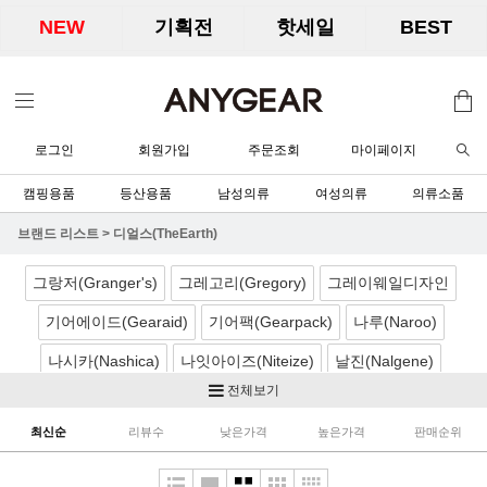
NEW
기획전
핫세일
BEST
로그인
회원가입
주문조회
마이페이지
캠핑용품
등산용품
남성의류
여성의류
의류소품
브랜드 리스트
>
디얼스(TheEarth)
그랑저(Granger's)
그레고리(Gregory)
그레이웨일디자인
기어에이드(Gearaid)
기어팩(Gearpack)
나루(Naroo)
나시카(Nashica)
나잇아이즈(Niteize)
날진(Nalgene)
전체보기
네이처하이크(Naturehike)
노르딕캠프(Nordicamp)
최신순
리뷰수
낮은가격
높은가격
판매순위
니모(Nemo)
노박스(Nobox)
닉왁스(Nikwax)
달빛아래공작소
더캠퍼(TheCamper)
디얼스(TheEarth)