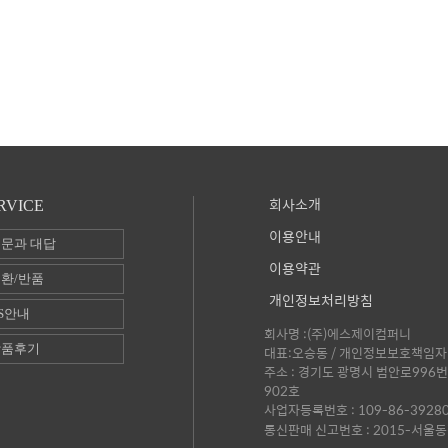
회사소개
RVICE
이용안내
문과 대답
이용약관
환/반품
개인정보처리방침
S안내
회사명 :(주)에스제이컴퍼니
상품후기
대표:오승동 / 개인정보보호책임자 
주소 : 경기도 광명시 범안로996번
902호
사업자등록번호 : 109-86-3928
통신판매 신고번호 : 2015-서울동