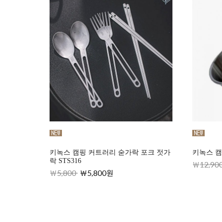
키녹스 캠핑 커트러리 숟가락 포크 젓가
키녹스 캠
락 STS316
12,90
5,800
5,800원