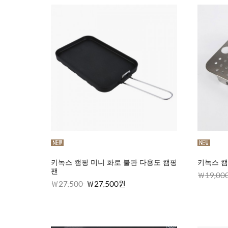
키녹스 캠핑 미니 화로 불판 다용도 캠핑
키녹스 캠
팬
19,00
27,500
27,500원