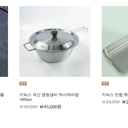
코펠
키녹스 국산 캠핑냄비 빅시에라컵
키녹스 반합 
1800ml
28,000
45,000
45,000원