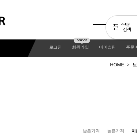
coupon
로그인
회원가입
마이쇼핑
주문
HOME
>
브
기어팩
낮은가격
높은가격
이