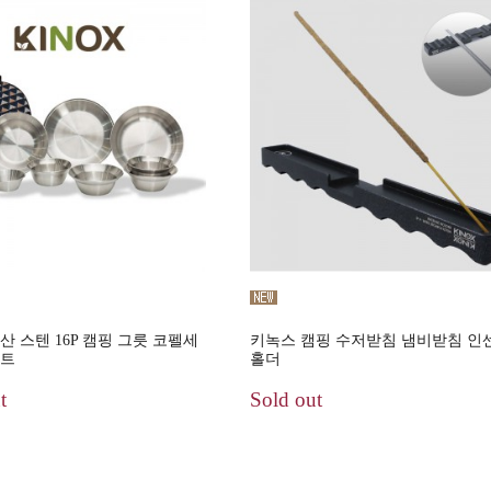
산 스텐 16P 캠핑 그릇 코펠세
키녹스 캠핑 수저받침 냄비받침 인
세트
홀더
t
Sold out