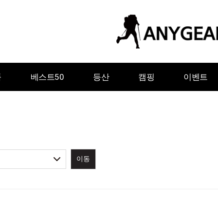
품
베스트50
등산
캠핑
이벤트
이동
ㅇ
ㅈ
ㅊ
ㅋ
ㅌ
ㅍ
ㅎ
그레이웨일디자인
기어에이드