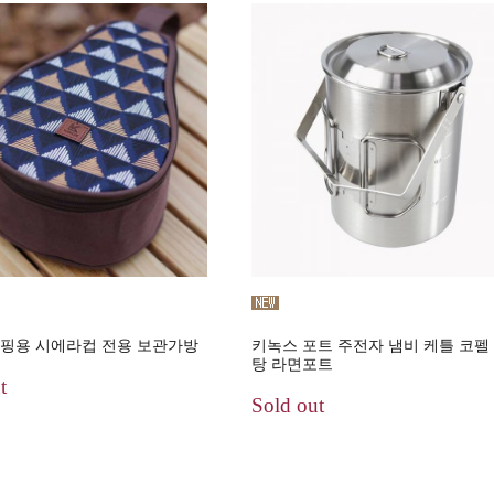
핑용 시에라컵 전용 보관가방
키녹스 포트 주전자 냄비 케틀 코펠
탕 라면포트
t
Sold out