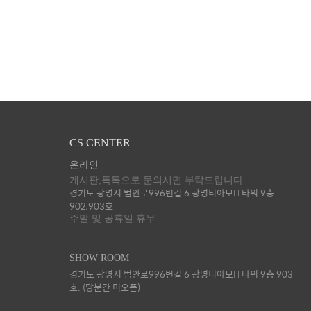
CS CENTER
온라인
게시판,톡톡으로 문의시면 부탁드립니다
경기도 광명시 범안로996번길 6 광명티아모IT타워 9층
902,903호
주말 및 공휴일 휴무
SHOW ROOM
경기도 광명시 범안로996번길 6 광명티아모IT타워 9층 903
호. (당분간 미오픈)