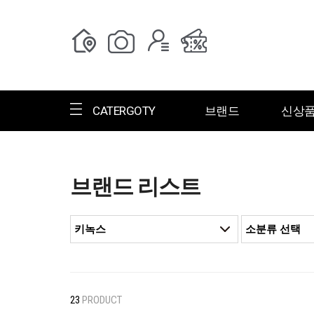
CATERGOTY
브랜드
신상
브랜드 리스트
전체브랜드
한글명
ㄱ
ㄴ
ㄷ
ㄹ
ㅁ
ㅂ
ㅅ
ㄱ
그랑저
그레고리
23
PRODUCT