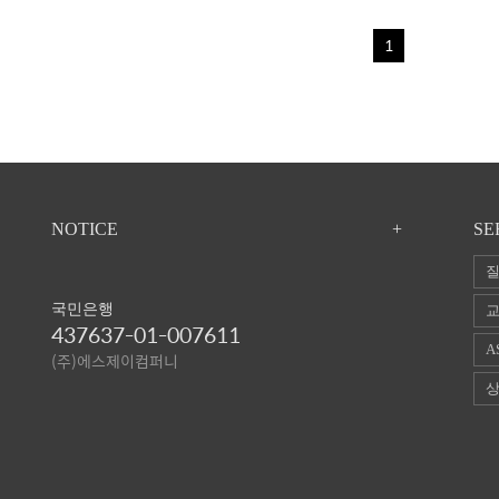
1
NOTICE
+
SE
질
국민은행
교
437637-01-007611
A
(주)에스제이컴퍼니