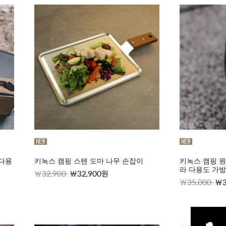
 다용
키녹스 캠핑 스텐 도마 나무 손잡이
키녹스 캠핑 
라 다용도 가방
32,900
32,900원
35,000