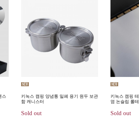
센스
키녹스 캠핑 양념통 밀폐 용기 원두 보관
키녹스 캠핑 테
함 캐니스터
염 논슬립 롤
Sold out
Sold out