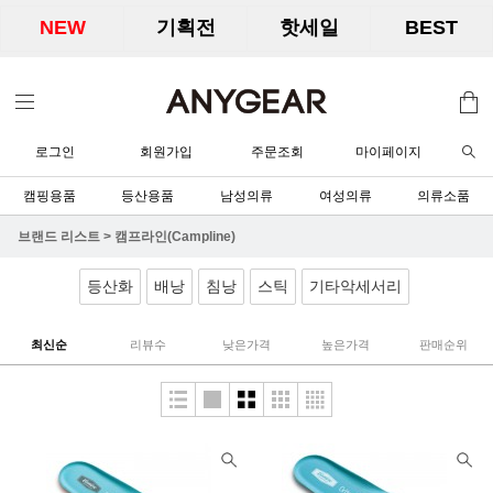
NEW
기획전
핫세일
BEST
로그인
회원가입
주문조회
마이페이지
캠핑용품
등산용품
남성의류
여성의류
의류소품
브랜드 리스트
>
캠프라인(Campline)
등산화
배낭
침낭
스틱
기타악세서리
최신순
리뷰수
낮은가격
높은가격
판매순위