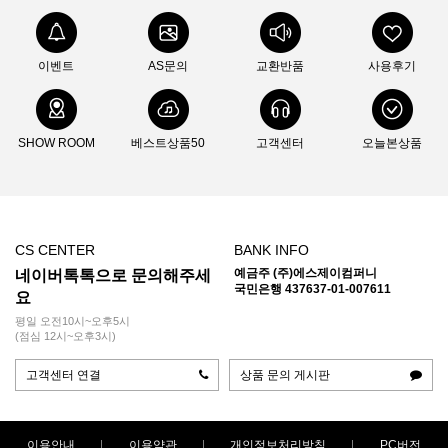
이벤트
AS문의
교환반품
사용후기
SHOW ROOM
베스트상품50
고객센터
오늘본상품
CS CENTER
BANK INFO
예금주 (주)에스제이컴퍼니
네이버톡톡으로 문의해주세
국민은행 437637-01-007611
요
평일 오전10시~오후5시
(점심 12시~오후3시)
고객센터 연결
상품 문의 게시판
이용안내
이용약관
개인정보처리방침
PC버전