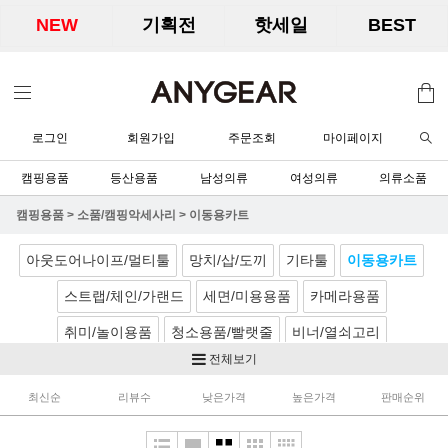
NEW
기획전
핫세일
BEST
로그인
회원가입
주문조회
마이페이지
캠핑용품
등산용품
남성의류
여성의류
의류소품
캠핑용품
>
소품/캠핑악세사리
>
이동용카트
아웃도어나이프/멀티툴
망치/삽/도끼
기타툴
이동용카트
스트랩/체인/가랜드
세면/미용용품
카메라용품
취미/놀이용품
청소용품/빨랫줄
비너/열쇠고리
전체보기
방수/수선키트
구급/구조용품
선풍기/훈연기
선풍기
최신순
리뷰수
낮은가격
높은가격
판매순위
가습기
공기청정기