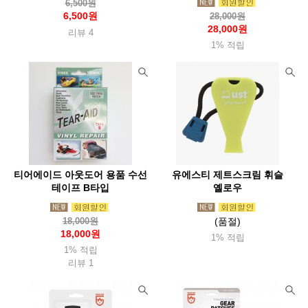
6,500원
6,500원
28,000원
28,000원
리뷰 4
1% 적립
티어에이드 아웃도어 용품 수선
유에스티 제트스크림 휘슬
테이프 B타입
옐로우
18,000원
(품절)
18,000원
1% 적립
1% 적립
리뷰 1