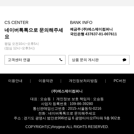
CS CENTER
BANK INFO
예금주 (주)에스제이컴퍼니
네이버톡톡으로 문의해주세
국민은행 437637-01-007611
요
평일 오전10시~오후5시
(점심 12시~오후3시)
고객센터 연결
상품 문의 게시판
이용안내
이용약관
개인정보처리방침
PC버전
(주)에스제이컴퍼니
대표 : 오승동 ㅣ 개인정보 보호 책임자 : 오승동
사업자 등록번호 : 109-86-39280
통신판매업신고번호 : 2015-서울동작-0216
전화 : 네이버톡톡으로 문의해주세요
주소 : 경기도 광명시 범안로996번길 6 광명티아모IT타워 9층 902호
COPYRIGHT(C)Anygear ALL RIGHTS RESERVED.