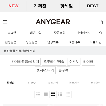
NEW
기획전
핫세일
BEST
로그인
회원가입
주문조회
마이페이지
캠핑용품
등산용품
남성의류
여성의류
의류소품
등산용품
>
등산악세서리
카메라용품/삼각대
호루라기/휘슬
수선킷
라이터
뱃지/스티커
문구류
최신순
리뷰수
낮은가격
높은가격
판매순위