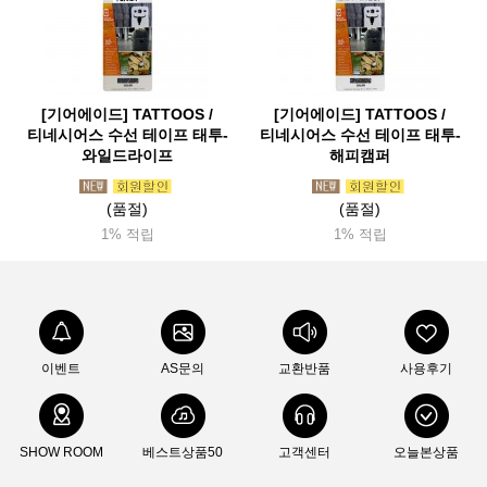
[기어에이드] TATTOOS /
[기어에이드] TATTOOS /
티네시어스 수선 테이프 태투-
티네시어스 수선 테이프 태투-
와일드라이프
해피캠퍼
(품절)
(품절)
1% 적립
1% 적립
이벤트
AS문의
교환반품
사용후기
SHOW ROOM
베스트상품50
고객센터
오늘본상품