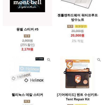
젠틀맨하드웨어 워터프루프
방수노트
몽벨 스티커 #5
20,000원
20,000원
2,900원
1% 적립
(25%할인)
2,170원
헬리녹스 데칼 스티커
[기어에이드] 텐트 수선키트-
Tent Repair Kit