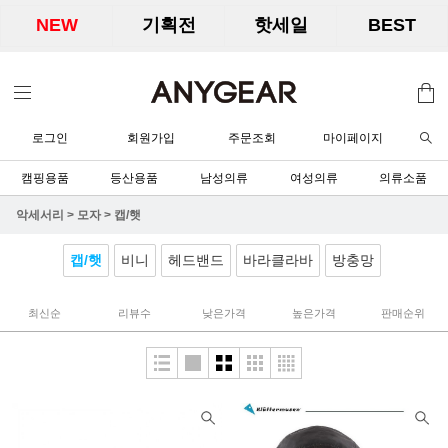
NEW
기획전
핫세일
BEST
로그인
회원가입
주문조회
마이페이지
캠핑용품
등산용품
남성의류
여성의류
의류소품
악세서리
>
모자
>
캡/햇
캡/햇
비니
헤드밴드
바라클라바
방충망
최신순
리뷰수
낮은가격
높은가격
판매순위