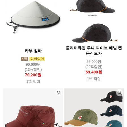
클라터뮤젠 루나 파이브 패널 캡
카부 칠바
등산모자
99,000원
90,000원
(40%할인)
(12%할인)
59,400원
79,200원
1% 적립
1% 적립