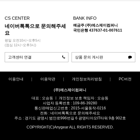
CS CENTER
BANK INFO
예금주 (주)에스제이컴퍼니
네이버톡톡으로 문의해주세
국민은행 437637-01-007611
요
평일 오전10시~오후5시
(점심 12시~오후3시)
고객센터 연결
상품 문의 게시판
이용안내
이용약관
개인정보처리방침
PC버전
(주)에스제이컴퍼니
대표 : 오승동 ㅣ 개인정보 보호 책임자 : 오승동
사업자 등록번호 : 109-86-39280
통신판매업신고번호 : 2015-서울동작-0216
전화 : 네이버톡톡으로 문의해주세요
주소 : 경기도 광명시 범안로996번길 6 광명티아모IT타워 9층 902호
COPYRIGHT(C)Anygear ALL RIGHTS RESERVED.