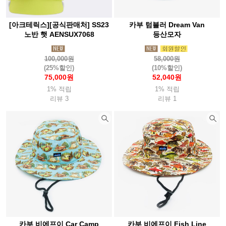
[아크테릭스][공식판매처] SS23
카부 텀블러 Dream Van
노반 햇 AENSUX7068
등산모자
100,000원
58,000원
(25%할인)
(10%할인)
75,000원
52,040원
1% 적립
1% 적립
리뷰 3
리뷰 1
카부 비에프이 Car Camp
카부 비에프이 Fish Line