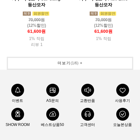
등산모자
등산모자
70,000원
70,000원
(12%할인)
(12%할인)
61,600원
61,600원
1% 적립
1% 적립
리뷰 1
더보기
(
1
/
6
)
+
이벤트
AS문의
교환반품
사용후기
SHOW ROOM
베스트상품50
고객센터
오늘본상품