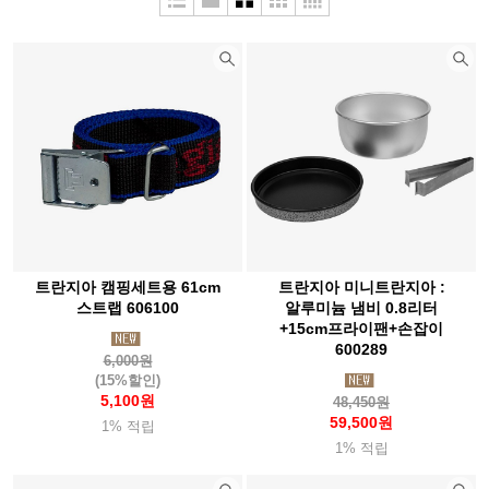
두베리(Dubery)
라스포르티바
라이트마이파이어
라이트삭(Wrightsock)
랩(Rab)
레키(Leki)
루베르
루시올(Luciole)
루세코(Luceco)
뢰클(Roeckl)
마메이타
마운트리버(Mountriver)
마운트피크
마운틴스미스(MountainS)
마티니(Mattini)
매트릭스(Matrix)
맥데이비드(Mcdavid)
메카닉스웨어(Mechanix)
멜리띠(Melliti)
모라나이프(Morakniv)
모슈(Mosh)
트란지아 캠핑세트용 61cm
트란지아 미니트란지아 :
몬스터라이트
몬테라(Monterra)
몬츄라(Montura)
몽벨
스트랩 606100
알루미늄 냄비 0.8리터
+15cm프라이팬+손잡이
미니멀웍스(Mnmalworks)
미스테리월(Mysterywall)
600289
6,000원
(15%할인)
반고(Vango)
버튼(Burton)
베롱코
배핀(Baffin)
5,100원
48,450원
59,500원
베어본즈(Barebones)
벤퀘스트(Vanquest)
벨락(BellRock)
1% 적립
1% 적립
벨토(Vellto)
보커(Boker)
본플래그(Bonflag)
부쉬크래프트