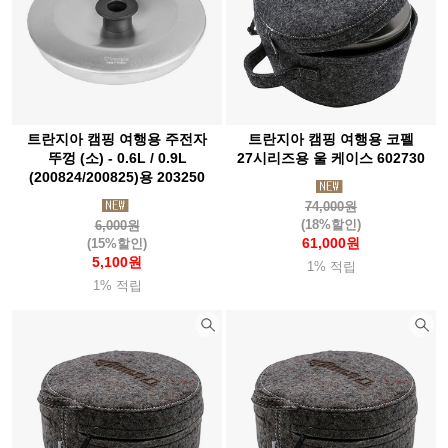
썬컴퍼니
씨알케이티(Crkt)
씨투써밋(Seatosummit)
씨플로
슈퍼
쏠콘
아메리스텝
아로요
아르떼레뇨(Artelegno)
아베나키(Abenaki)
아우라(Aura)
트란지아 캠핑 여행용 주전자
트란지아 캠핑 여행용 코펠
아웃도어채널(Odc)
아이토브
아이트워치(Aightwatch)
뚜껑 (소) - 0.6L / 0.9L
27시리즈용 울 케이스 602730
아카시아(Acacia)
아트렉(Autrek)
아틱탈로
(200824/200825)용 203250
74,000원
알데바란(Aldebaran)
알록(Rlok)
알타마
알타이기어(Altai)
(18%할인)
6,000원
61,000원
(15%할인)
야테(Yate)
어썸홀리데이
얼라이트(Alite)
앱스(Apes)
5,100원
1% 적립
에너자이저(Energizer)
에버뉴(Evernew)
에블린
1% 적립
에코소울라이프(Ecosoul)
에버하드괴벨(Eberhard)
엑소택(Exotac)
엑스페드(Exped)
엠에스알(Msr)
엠엔더블유 (MNW)
오디고캠프
오들로
오리지널 스와트
오르트립(Ortlieb)
오보즈
오버보드(Overboard)