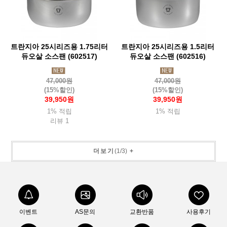
트란지아 25시리즈용 1.75리터
트란지아 25시리즈용 1.5리터
듀오살 소스팬 (602517)
듀오살 소스팬 (602516)
47,000원
47,000원
(15%할인)
(15%할인)
39,950원
39,950원
1% 적립
1% 적립
리뷰 1
더보기
(
1
/
3
)
+
이벤트
AS문의
교환반품
사용후기