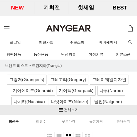
NEW
기획전
핫세일
BEST
로그인
회원가입
주문조회
마이페이지
캠핑용품
등산용품
남성의류
여성의류
의류소품
브랜드 리스트
>
트란지아(Trangia)
그랑저(Granger's)
그레고리(Gregory)
그레이웨일디자인
기어에이드(Gearaid)
기어팩(Gearpack)
나루(Naroo)
나시카(Nashica)
나잇아이즈(Niteize)
날진(Nalgene)
전체보기
네이처하이크(Naturehike)
노르딕캠프(Nordicamp)
최신순
리뷰수
낮은가격
높은가격
판매순위
니모(Nemo)
노박스(Nobox)
닉왁스(Nikwax)
달빛아래공작소
더캠퍼(TheCamper)
디얼스(TheEarth)