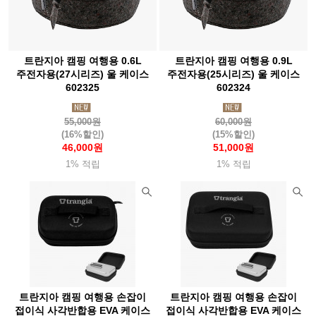
오스프리(Osprey)
아웃도어리서치(Or)
오클리(Oakley)
오터박스(Otterbox)
오피넬(Opinel)
오엠엠(Omm)
오쏠리
트란지아 캠핑 여행용 0.6L
트란지아 캠핑 여행용 0.9L
와버넷(Warbonnet)
울파워(Woolpower)
울리치(Woolrich)
주전자용(27시리즈) 울 케이스
주전자용(25시리즈) 울 케이스
위드기어
602325
윈드익스트림(WX)
유니프레임(Uniflame)
602324
유나이티드커틀러리(Uc)
유나이티드바이블루(Ubb)
55,000원
60,000원
(16%할인)
(15%할인)
유와이레드
유코 (UCO)
이로(Ero)
24bottles
46,000원
51,000원
이엔오(Eno)
이정시스템(Lsystem)
1% 적립
1% 적립
이지플레이보드(Easybord)
e프랑티스(Efrantis)
익스트리미티즈(Extremities)
인도솔(Indosole)
위그암(Wigwam)
위너웰
윈체스터(Winchester)
윙커(Wicker)
워터쉐드(Watershed)
윌도(Willdo)
자누(Jannu)
잠스트(Zamst)
점비스(Gumbes)
트란지아 캠핑 여행용 손잡이
트란지아 캠핑 여행용 손잡이
접이식 사각반합용 EVA 케이스
접이식 사각반합용 EVA 케이스