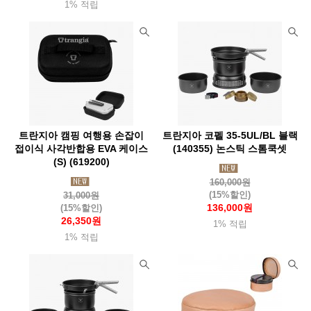
1% 적립
탑앤탑(Top&Top)
투드(Tuod)
태광산업
테라네이션(Terranation)
트란지아(Trangia)
ThousWinds
트레블첵(Travelcheck)
티어에이드(Tearaid)
틸리(Tilley)
파이커택티컬
팬쳐리커버리풋웨어(Fanture)
페츨(Petzl)
파티존
페트로막스(Petromax)
펜들턴(Pendleton)
트란지아 캠핑 여행용 손잡이
트란지아 코펠 35-5UL/BL 블랙
포스트엑스
포스트제너럴
포질스
폴라박스
접이식 사각반합용 EVA 케이스
(140355) 논스틱 스톰쿡셋
(S) (619200)
퓨어핸드랜턴(Feuerhand)
프리머스(Primus)
프리즘(Prizm)
160,000원
프린스톤텍(Princetontec)
피엘라벤(Fjallraven)
피츠(Fits)
(15%할인)
31,000원
136,000원
(15%할인)
핏불
플레스테일(Flextail)
하바행크
하이드라팩
26,350원
1% 적립
1% 적립
하이드오프
하이퍼옵스
하이핵
하임플래닛
하제아웃도어
허킨스
호미즈
호카
헬로닷
헬리녹스
헬리콘텍스
힐레베르그