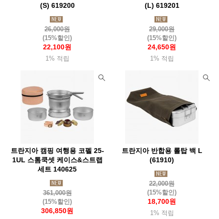
제로그램(Zerogram)
제이알기어(Jrgear)
(S) 619200
(L) 619201
제니디자인(Zanydesign)
젠틀맨하드웨어(Zentleman)
26,000원
29,000원
젬파이어(Zempire)
조비(Joby)
조지루시
주퍼조지알
(15%할인)
(15%할인)
22,100원
24,650원
준우아웃도어(Junwoo
지그(Sigg)
지에스아이(Gsioutdoor)
1% 적립
1% 적립
지포(Zippo)
체먹(Chammock)
첨스(Chums)
치키(Cheeki)
카라신(Characin)
카멜백(Camelbak)
카부(Kavu)
카이도(Kaido)
카즈미(Kzm)
카포(Capo)
커쇼(Kershaw)
캠핑랩
캠프라인(Campline)
캡틴스태그(Captainstag)
케이바(Kabar)
켈리램프
코멕스(Komax)
코베아(Kovea)
트란지아 캠핑 여행용 코펠 25-
트란지아 반합용 롤탑 백 L
코쿤(Cocoon)
콘도르(Condor)
콜드스틸(Coldsteel)
colapz
1UL 스톰쿡셋 케이스&스트랩
(61910)
세트 140625
쿨라(Coola)
쿨체인지
클레프
클라이밋(Klymit)
22,000원
(15%할인)
361,000원
클라루스(Klarrus)
클라터뮤젠(Klattermusen)
18,700원
(15%할인)
306,850원
클린켄틴(Kleankanteen)
쿠필카
키녹스
타라고(Taraago)
1% 적립