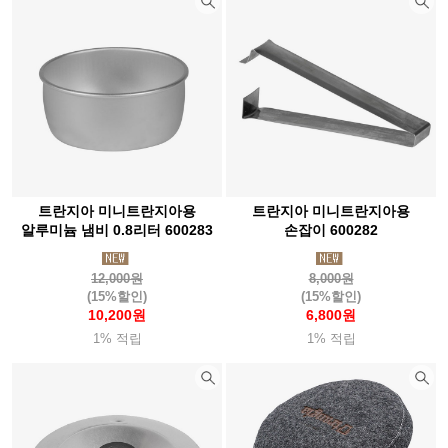
부에노웍스
브로너(Broner)
브루트
블랙다이아몬드(Blackdia)
블랜더보틀(BlenderBottle)
블루아이디(Blueidee)
블랙폭스(Blackfox)
비욘드노르딕
빅토스
빔블(Bimble)
비폴(Vipole)
빅아그네스(Bigagnes)
살로몬
360디그리(360degrees)
선스키(Sunski)
소토(Soto)
솔로(Solo)
솔라브라더(Solabrather)
트란지아 미니트란지아용
트란지아 미니트란지아용
솔트렉(Soletrek)
스냅(Snap)
스노우라인(Snowline)
알루미늄 냄비 0.8리터 600283
손잡이 600282
스마트울(Smartwool)
스맵(Smap)
스웨호그(Sweathawg)
12,000원
8,000원
(15%할인)
(15%할인)
스위자(Swiza)
스케메이(Skemi)
스토코
10,200원
6,800원
스텀프스튜디오(Stump)
스탠리(Stanley)
1% 적립
1% 적립
스트링라이트(Stringlight)
실리(Sili)
실스킨즈(Sealskinz)
샤워패스(Showerspass)
세이즈(Seise)
써모스(Thermos)
써머레스트(Thermarest)
써밋포커스(SummitFocus)