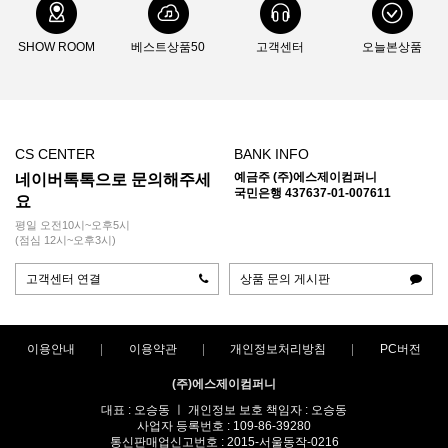
SHOW ROOM
베스트상품50
고객센터
오늘본상품
CS CENTER
BANK INFO
예금주 (주)에스제이컴퍼니
네이버톡톡으로 문의해주세
국민은행 437637-01-007611
요
평일 오전10시~오후5시
(점심 12시~오후3시)
고객센터 연결
상품 문의 게시판
이용안내
이용약관
개인정보처리방침
PC버전
(주)에스제이컴퍼니
대표 : 오승동 ㅣ 개인정보 보호 책임자 : 오승동
사업자 등록번호 : 109-86-39280
통신판매업신고번호 : 2015-서울동작-0216