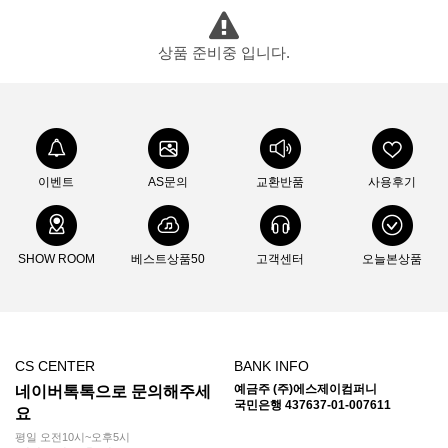
상품 준비중 입니다.
이벤트
AS문의
교환반품
사용후기
SHOW ROOM
베스트상품50
고객센터
오늘본상품
CS CENTER
BANK INFO
예금주 (주)에스제이컴퍼니
네이버톡톡으로 문의해주세
국민은행 437637-01-007611
요
평일 오전10시~오후5시