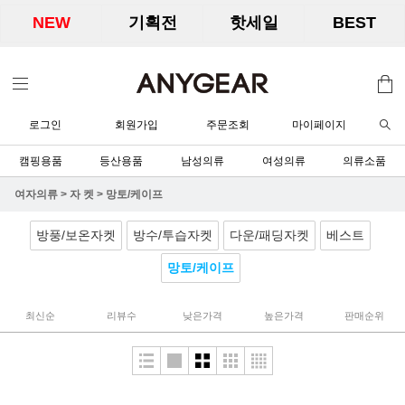
NEW
기획전
핫세일
BEST
로그인
회원가입
주문조회
마이페이지
캠핑용품
등산용품
남성의류
여성의류
의류소품
여자의류
>
자 켓
>
망토/케이프
방풍/보온자켓
방수/투습자켓
다운/패딩자켓
베스트
망토/케이프
최신순
리뷰수
낮은가격
높은가격
판매순위