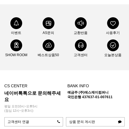
이벤트
AS문의
교환반품
사용후기
SHOW ROOM
베스트상품50
고객센터
오늘본상품
CS CENTER
BANK INFO
예금주 (주)에스제이컴퍼니
네이버톡톡으로 문의해주세
국민은행 437637-01-007611
요
평일 오전10시~오후5시
(점심 12시~오후3시)
고객센터 연결
상품 문의 게시판