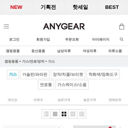
NEW
기획전
핫세일
BEST
로그인
회원가입
주문조회
마이페이지
캠핑용품
등산용품
남성의류
여성의류
의류소품
캠핑용품
>
가스/연료/장작
>
가스
가스
가솔린/파라핀
장작/차콜/브리켓
착화제/점화도구
연료통
가스케이스/소품
최신순
리뷰수
낮은가격
높은가격
판매순위