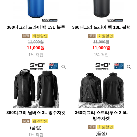
오스프리(Osprey)
아웃도어리서치(Or)
오클리(Oakley)
오터박스(Otterbox)
오피넬(Opinel)
오엠엠(Omm)
오쏠리
와버넷(Warbonnet)
울파워(Woolpower)
울리치(Woolrich)
360디그리 드라이 백 13L 블루
360디그리 드라이 백 13L 블랙
위드기어
윈드익스트림(WX)
유니프레임(Uniflame)
11,000원
11,000원
11,000원
11,000원
유나이티드커틀러리(Uc)
유나이티드바이블루(Ubb)
1% 적립
1% 적립
유와이레드
유코 (UCO)
이로(Ero)
24bottles
이엔오(Eno)
이정시스템(Lsystem)
이지플레이보드(Easybord)
e프랑티스(Efrantis)
익스트리미티즈(Extremities)
인도솔(Indosole)
위그암(Wigwam)
위너웰
윈체스터(Winchester)
360디그리 님버스 3L 방수자켓
360디그리 스트라투스 2.5L
윙커(Wicker)
워터쉐드(Watershed)
윌도(Willdo)
방수자켓
자누(Jannu)
잠스트(Zamst)
점비스(Gumbes)
(품절)
(품절)
1% 적립