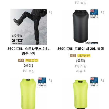
제로그램(Zerogram)
제이알기어(Jrgear)
1% 적립
제니디자인(Zanydesign)
젠틀맨하드웨어(Zentleman)
젬파이어(Zempire)
조비(Joby)
조지루시
주퍼조지알
준우아웃도어(Junwoo
지그(Sigg)
지에스아이(Gsioutdoor)
지포(Zippo)
체먹(Chammock)
첨스(Chums)
치키(Cheeki)
카라신(Characin)
카멜백(Camelbak)
카부(Kavu)
360디그리 스트라투스 2.5L
360디그리 드라이 백 20L 블랙
카이도(Kaido)
카즈미(Kzm)
카포(Capo)
커쇼(Kershaw)
방수바지
(품절)
캠핑랩
캠프라인(Campline)
캡틴스태그(Captainstag)
(품절)
1% 적립
케이바(Kabar)
켈리램프
코멕스(Komax)
코베아(Kovea)
1% 적립
리뷰 1
코쿤(Cocoon)
콘도르(Condor)
콜드스틸(Coldsteel)
colapz
쿨라(Coola)
쿨체인지
클레프
클라이밋(Klymit)
클라루스(Klarrus)
클라터뮤젠(Klattermusen)
클린켄틴(Kleankanteen)
쿠필카
키녹스
타라고(Taraago)