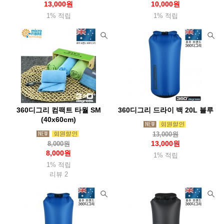
13,000원
10,000원
썬컴퍼니
1% 적립
씨알케이티(Crkt)
씨투써밋(Seatosummit)
1% 적립
씨플로
슈퍼
쏠콘
아메리스텝
아로요
아르떼레뇨(Artelegno)
아베나키(Abenaki)
아우라(Aura)
아웃도어채널(Odc)
아이토브
아이트워치(Aightwatch)
아카시아(Acacia)
아트렉(Autrek)
아틱탈로
알데바란(Aldebaran)
알록(Rlok)
알타마
알타이기어(Altai)
360디그리 컴팩트 타월 SM
360디그리 드라이 백 20L 블루
(40x60cm)
야테(Yate)
어썸홀리데이
얼라이트(Alite)
앱스(Apes)
13,000원
에너자이저(Energizer)
에버뉴(Evernew)
에블린
13,000원
8,000원
8,000원
1% 적립
에코소울라이프(Ecosoul)
에버하드괴벨(Eberhard)
1% 적립
리뷰 2
엑소택(Exotac)
엑스페드(Exped)
엠에스알(Msr)
엠엔더블유 (MNW)
오디고캠프
오들로
오리지널 스와트
오르트립(Ortlieb)
오보즈
오버보드(Overboard)