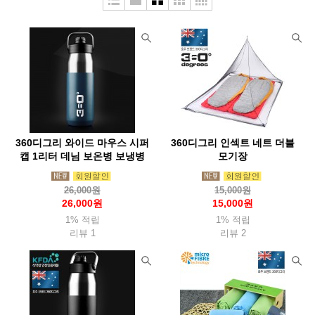
두베리(Dubery)
라스포르티바
라이트마이파이어
라이트삭(Wrightsock)
랩(Rab)
레키(Leki)
루베르
루시올(Luciole)
루세코(Luceco)
뢰클(Roeckl)
마메이타
마운트리버(Mountriver)
마운트피크
마운틴스미스(MountainS)
마티니(Mattini)
매트릭스(Matrix)
360디그리 와이드 마우스 시퍼
360디그리 인섹트 네트 더블
맥데이비드(Mcdavid)
메카닉스웨어(Mechanix)
캡 1리터 데님 보온병 보냉병
모기장
멜리띠(Melliti)
모라나이프(Morakniv)
모슈(Mosh)
26,000원
15,000원
몬스터라이트
몬테라(Monterra)
몬츄라(Montura)
몽벨
26,000원
15,000원
1% 적립
1% 적립
미니멀웍스(Mnmalworks)
미스테리월(Mysterywall)
리뷰 1
리뷰 2
반고(Vango)
버튼(Burton)
베롱코
배핀(Baffin)
베어본즈(Barebones)
벤퀘스트(Vanquest)
벨락(BellRock)
벨토(Vellto)
보커(Boker)
본플래그(Bonflag)
부쉬크래프트