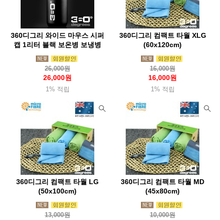
부에노웍스
브로너(Broner)
브루트
블랙다이아몬드(Blackdia)
블랜더보틀(BlenderBottle)
360디그리 와이드 마우스 시퍼
360디그리 컴팩트 타월 XLG
블루아이디(Blueidee)
블랙폭스(Blackfox)
비욘드노르딕
캡 1리터 블랙 보온병 보냉병
(60x120cm)
빅토스
빔블(Bimble)
비폴(Vipole)
빅아그네스(Bigagnes)
26,000원
16,000원
살로몬
360디그리(360degrees)
선스키(Sunski)
26,000원
16,000원
1% 적립
1% 적립
소토(Soto)
솔로(Solo)
솔라브라더(Solabrather)
솔트렉(Soletrek)
스냅(Snap)
스노우라인(Snowline)
스마트울(Smartwool)
스맵(Smap)
스웨호그(Sweathawg)
스위자(Swiza)
스케메이(Skemi)
스토코
스텀프스튜디오(Stump)
스탠리(Stanley)
360디그리 컴팩트 타월 LG
360디그리 컴팩트 타월 MD
스트링라이트(Stringlight)
실리(Sili)
실스킨즈(Sealskinz)
(50x100cm)
(45x80cm)
샤워패스(Showerspass)
세이즈(Seise)
써모스(Thermos)
13,000원
10,000원
써머레스트(Thermarest)
써밋포커스(SummitFocus)