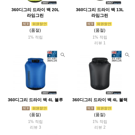
탑앤탑(Top&Top)
투드(Tuod)
태광산업
360디그리 드라이 백 20L
360디그리 드라이 백 13L
라임그린
라임그린
테라네이션(Terranation)
트란지아(Trangia)
ThousWinds
트레블첵(Travelcheck)
티어에이드(Tearaid)
틸리(Tilley)
(품절)
(품절)
1% 적립
1% 적립
파이커택티컬
팬쳐리커버리풋웨어(Fanture)
페츨(Petzl)
리뷰 1
파티존
페트로막스(Petromax)
펜들턴(Pendleton)
포스트엑스
포스트제너럴
포질스
폴라박스
퓨어핸드랜턴(Feuerhand)
프리머스(Primus)
프리즘(Prizm)
프린스톤텍(Princetontec)
피엘라벤(Fjallraven)
피츠(Fits)
핏불
플레스테일(Flextail)
하바행크
하이드라팩
360디그리 드라이 백 4L 블루
360디그리 드라이 백 4L 블랙
하이드오프
하이퍼옵스
하이핵
하임플래닛
하제아웃도어
(품절)
허킨스
호미즈
호카
헬로닷
(품절)
헬리녹스
1% 적립
1% 적립
헬리콘텍스
힐레베르그
리뷰 3
리뷰 2