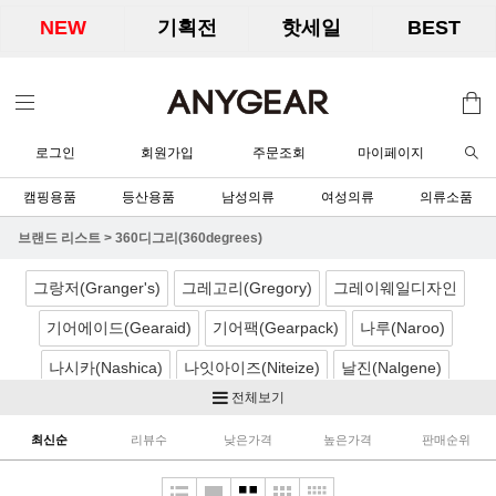
NEW
기획전
핫세일
BEST
로그인
회원가입
주문조회
마이페이지
캠핑용품
등산용품
남성의류
여성의류
의류소품
브랜드 리스트
>
360디그리(360degrees)
그랑저(Granger's)
그레고리(Gregory)
그레이웨일디자인
기어에이드(Gearaid)
기어팩(Gearpack)
나루(Naroo)
나시카(Nashica)
나잇아이즈(Niteize)
날진(Nalgene)
전체보기
네이처하이크(Naturehike)
노르딕캠프(Nordicamp)
최신순
리뷰수
낮은가격
높은가격
판매순위
니모(Nemo)
노박스(Nobox)
닉왁스(Nikwax)
달빛아래공작소
더캠퍼(TheCamper)
디얼스(TheEarth)