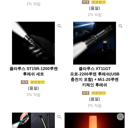
1% 적립
(품절)
썬컴퍼니
씨알케이티(Crkt)
씨투써밋(Seatosummit)
1% 적립
씨플로
슈퍼
쏠콘
아메리스텝
아로요
아르떼레뇨(Artelegno)
아베나키(Abenaki)
아우라(Aura)
아웃도어채널(Odc)
아이토브
아이트워치(Aightwatch)
아카시아(Acacia)
아트렉(Autrek)
아틱탈로
알데바란(Aldebaran)
알록(Rlok)
알타마
알타이기어(Altai)
클라루스 ST15R-1200루멘
클라루스 XT11GT
야테(Yate)
어썸홀리데이
얼라이트(Alite)
앱스(Apes)
후레쉬 세트
프로-2200루멘 후레쉬(USB
충전지 포함) + Mi1-20루멘
에너자이저(Energizer)
에버뉴(Evernew)
에블린
키체인 후레쉬
(품절)
에코소울라이프(Ecosoul)
에버하드괴벨(Eberhard)
1% 적립
(품절)
엑소택(Exotac)
엑스페드(Exped)
엠에스알(Msr)
1% 적립
엠엔더블유 (MNW)
오디고캠프
오들로
오리지널 스와트
오르트립(Ortlieb)
오보즈
오버보드(Overboard)