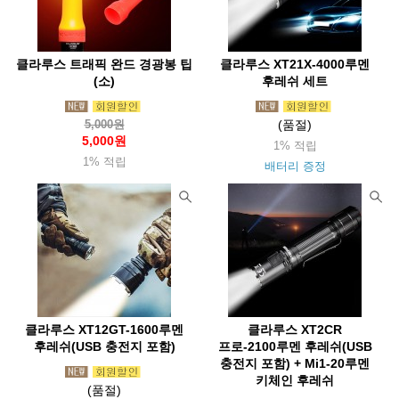
부에노웍스
브로너(Broner)
브루트
블랙다이아몬드(Blackdia)
블랜더보틀(BlenderBottle)
클라루스 트래픽 완드 경광봉 팁
클라루스 XT21X-4000루멘
블루아이디(Blueidee)
블랙폭스(Blackfox)
비욘드노르딕
(소)
후레쉬 세트
빅토스
빔블(Bimble)
비폴(Vipole)
빅아그네스(Bigagnes)
5,000원
(품절)
살로몬
360디그리(360degrees)
선스키(Sunski)
5,000원
1% 적립
1% 적립
배터리 증정
소토(Soto)
솔로(Solo)
솔라브라더(Solabrather)
솔트렉(Soletrek)
스냅(Snap)
스노우라인(Snowline)
스마트울(Smartwool)
스맵(Smap)
스웨호그(Sweathawg)
스위자(Swiza)
스케메이(Skemi)
스토코
스텀프스튜디오(Stump)
스탠리(Stanley)
클라루스 XT12GT-1600루멘
클라루스 XT2CR
스트링라이트(Stringlight)
실리(Sili)
실스킨즈(Sealskinz)
후레쉬(USB 충전지 포함)
프로-2100루멘 후레쉬(USB
샤워패스(Showerspass)
세이즈(Seise)
충전지 포함) + Mi1-20루멘
써모스(Thermos)
키체인 후레쉬
(품절)
써머레스트(Thermarest)
써밋포커스(SummitFocus)