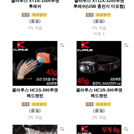
제로그램(Zerogram)
제이알기어(Jrgear)
클라루스 XT1A-1000루멘
클라루스 XT11X-3200루멘
후레쉬
후레쉬(USB 충전지 미포함)
제니디자인(Zanydesign)
젠틀맨하드웨어(Zentleman)
(품절)
(품절)
젬파이어(Zempire)
조비(Joby)
조지루시
주퍼조지알
1% 적립
1% 적립
준우아웃도어(Junwoo
지그(Sigg)
지에스아이(Gsioutdoor)
리뷰 1
지포(Zippo)
체먹(Chammock)
첨스(Chums)
치키(Cheeki)
카라신(Characin)
카멜백(Camelbak)
카부(Kavu)
카이도(Kaido)
카즈미(Kzm)
카포(Capo)
커쇼(Kershaw)
캠핑랩
캠프라인(Campline)
캡틴스태그(Captainstag)
케이바(Kabar)
켈리램프
코멕스(Komax)
코베아(Kovea)
클라루스 HC1S-300루멘
클라루스 HC1R-300루멘
헤드랜턴
헤드랜턴
코쿤(Cocoon)
콘도르(Condor)
콜드스틸(Coldsteel)
colapz
쿨라(Coola)
쿨체인지
클레프
클라이밋(Klymit)
(품절)
(품절)
1% 적립
1% 적립
클라루스(Klarrus)
클라터뮤젠(Klattermusen)
클린켄틴(Kleankanteen)
쿠필카
키녹스
타라고(Taraago)