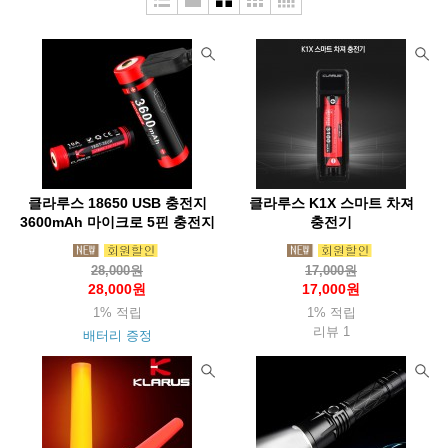
두베리(Dubery)
라스포르티바
라이트마이파이어
라이트삭(Wrightsock)
랩(Rab)
레키(Leki)
루베르
루시올(Luciole)
루세코(Luceco)
뢰클(Roeckl)
마메이타
마운트리버(Mountriver)
마운트피크
마운틴스미스(MountainS)
마티니(Mattini)
매트릭스(Matrix)
클라루스 18650 USB 충전지
클라루스 K1X 스마트 차져
맥데이비드(Mcdavid)
메카닉스웨어(Mechanix)
3600mAh 마이크로 5핀 충전지
충전기
멜리띠(Melliti)
모라나이프(Morakniv)
모슈(Mosh)
28,000원
17,000원
몬스터라이트
몬테라(Monterra)
몬츄라(Montura)
몽벨
28,000원
17,000원
1% 적립
1% 적립
미니멀웍스(Mnmalworks)
미스테리월(Mysterywall)
리뷰 1
배터리 증정
반고(Vango)
버튼(Burton)
베롱코
배핀(Baffin)
베어본즈(Barebones)
벤퀘스트(Vanquest)
벨락(BellRock)
벨토(Vellto)
보커(Boker)
본플래그(Bonflag)
부쉬크래프트