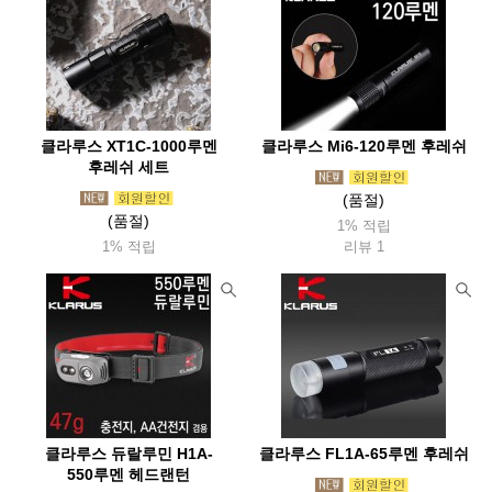
탑앤탑(Top&Top)
투드(Tuod)
태광산업
테라네이션(Terranation)
트란지아(Trangia)
ThousWinds
트레블첵(Travelcheck)
티어에이드(Tearaid)
틸리(Tilley)
파이커택티컬
팬쳐리커버리풋웨어(Fanture)
페츨(Petzl)
클라루스 XT1C-1000루멘
클라루스 Mi6-120루멘 후레쉬
후레쉬 세트
파티존
페트로막스(Petromax)
펜들턴(Pendleton)
(품절)
포스트엑스
포스트제너럴
포질스
폴라박스
(품절)
1% 적립
1% 적립
리뷰 1
퓨어핸드랜턴(Feuerhand)
프리머스(Primus)
프리즘(Prizm)
프린스톤텍(Princetontec)
피엘라벤(Fjallraven)
피츠(Fits)
핏불
플레스테일(Flextail)
하바행크
하이드라팩
하이드오프
하이퍼옵스
하이핵
하임플래닛
하제아웃도어
허킨스
호미즈
호카
헬로닷
헬리녹스
클라루스 듀랄루민 H1A-
클라루스 FL1A-65루멘 후레쉬
헬리콘텍스
힐레베르그
550루멘 헤드랜턴