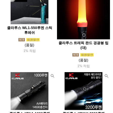
오스프리(Osprey)
아웃도어리서치(Or)
오클리(Oakley)
오터박스(Otterbox)
오피넬(Opinel)
오엠엠(Omm)
오쏠리
와버넷(Warbonnet)
울파워(Woolpower)
울리치(Woolrich)
클라루스 WL1-550루멘 스틱
위드기어
윈드익스트림(WX)
유니프레임(Uniflame)
후레쉬
유나이티드커틀러리(Uc)
유나이티드바이블루(Ubb)
클라루스 트래픽 완드 경광봉 팁
(품절)
(대)
유와이레드
유코 (UCO)
이로(Ero)
24bottles
1% 적립
이엔오(Eno)
이정시스템(Lsystem)
(품절)
1% 적립
이지플레이보드(Easybord)
e프랑티스(Efrantis)
익스트리미티즈(Extremities)
인도솔(Indosole)
위그암(Wigwam)
위너웰
윈체스터(Winchester)
윙커(Wicker)
워터쉐드(Watershed)
윌도(Willdo)
자누(Jannu)
잠스트(Zamst)
점비스(Gumbes)