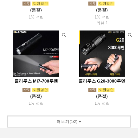
(품절)
(품절)
1% 적립
1% 적립
리뷰 1
클라루스 Mi7-700루멘
클라루스 G20-3000루멘
(품절)
(품절)
1% 적립
1% 적립
더보기
(
1
/
2
)
+