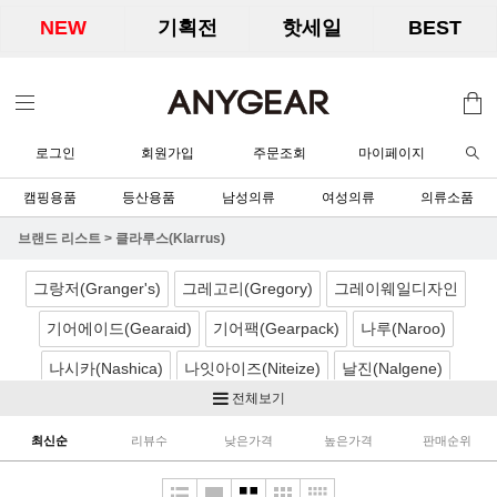
NEW
기획전
핫세일
BEST
로그인
회원가입
주문조회
마이페이지
캠핑용품
등산용품
남성의류
여성의류
의류소품
브랜드 리스트
>
클라루스(Klarrus)
그랑저(Granger's)
그레고리(Gregory)
그레이웨일디자인
기어에이드(Gearaid)
기어팩(Gearpack)
나루(Naroo)
나시카(Nashica)
나잇아이즈(Niteize)
날진(Nalgene)
전체보기
네이처하이크(Naturehike)
노르딕캠프(Nordicamp)
최신순
리뷰수
낮은가격
높은가격
판매순위
니모(Nemo)
노박스(Nobox)
닉왁스(Nikwax)
달빛아래공작소
더캠퍼(TheCamper)
디얼스(TheEarth)