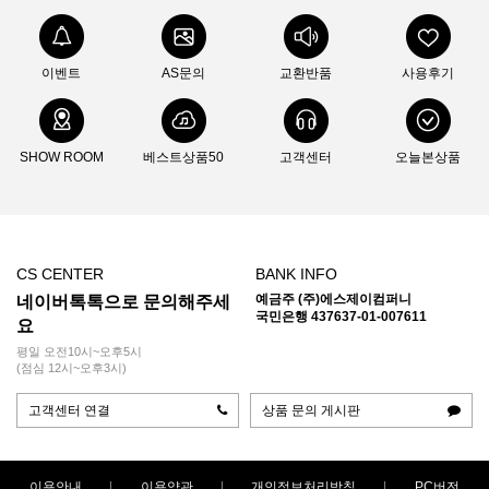
이벤트
AS문의
교환반품
사용후기
SHOW ROOM
베스트상품50
고객센터
오늘본상품
CS CENTER
BANK INFO
예금주 (주)에스제이컴퍼니
네이버톡톡으로 문의해주세
국민은행 437637-01-007611
요
평일 오전10시~오후5시
(점심 12시~오후3시)
고객센터 연결
상품 문의 게시판
이용안내
이용약관
개인정보처리방침
PC버전