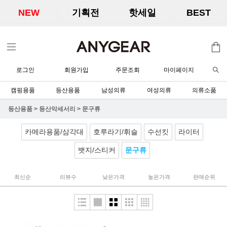
NEW
기획전
핫세일
BEST
로그인
회원가입
주문조회
마이페이지
캠핑용품
등산용품
남성의류
여성의류
의류소품
등산용품
>
등산악세서리
>
문구류
카메라용품/삼각대
호루라기/휘슬
수선킷
라이터
뱃지/스티커
문구류
최신순
리뷰수
낮은가격
높은가격
판매순위