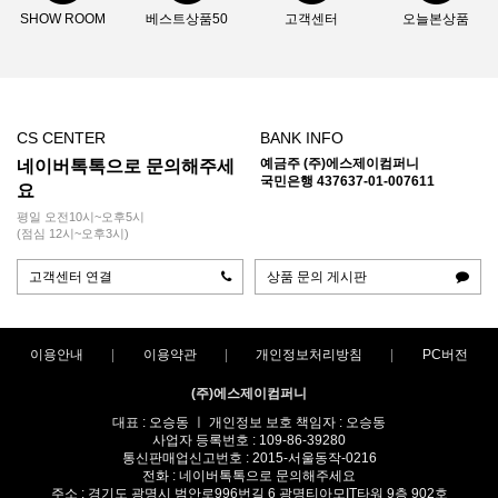
SHOW ROOM
베스트상품50
고객센터
오늘본상품
CS CENTER
BANK INFO
예금주 (주)에스제이컴퍼니
네이버톡톡으로 문의해주세
국민은행 437637-01-007611
요
평일 오전10시~오후5시
(점심 12시~오후3시)
고객센터 연결
상품 문의 게시판
이용안내
이용약관
개인정보처리방침
PC버전
(주)에스제이컴퍼니
대표 : 오승동 ㅣ 개인정보 보호 책임자 : 오승동
사업자 등록번호 : 109-86-39280
통신판매업신고번호 : 2015-서울동작-0216
전화 : 네이버톡톡으로 문의해주세요
주소 : 경기도 광명시 범안로996번길 6 광명티아모IT타워 9층 902호