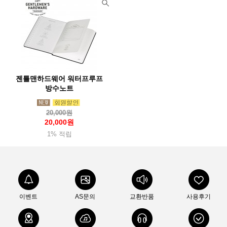
젠틀맨하드웨어 워터프루프
방수노트
20,000원
20,000원
1% 적립
이벤트
AS문의
교환반품
사용후기