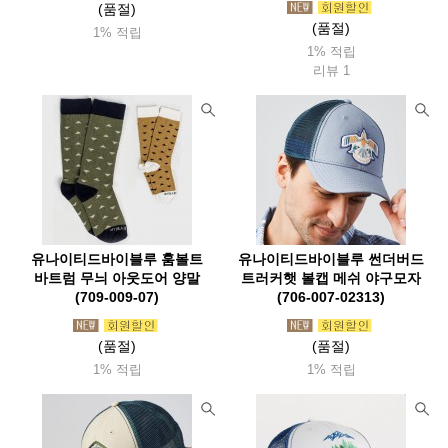
(품절)
(품절)
썬컴퍼니
씨알케이티(Crkt)
씨투써밋(Seatosummit)
1% 적립
1% 적립
씨플로
슈퍼
쏠콘
아메리스텝
아로요
리뷰 1
아르떼레뇨(Artelegno)
아베나키(Abenaki)
아우라(Aura)
아웃도어채널(Odc)
아이토브
아이트워치(Aightwatch)
아카시아(Acacia)
아트렉(Autrek)
아틱탈로
알데바란(Aldebaran)
알록(Rlok)
알타마
알타이기어(Altai)
야테(Yate)
어썸홀리데이
얼라이트(Alite)
앱스(Apes)
유나이티드바이블루 훔볼트
유나이티드바이블루 썬더버드
바트럼 무늬 아웃도어 양말
트러커햇 볼캡 메쉬 야구모자
에너자이저(Energizer)
에버뉴(Evernew)
에블린
(709-009-07)
(706-007-02313)
에코소울라이프(Ecosoul)
에버하드괴벨(Eberhard)
(품절)
(품절)
엑소택(Exotac)
엑스페드(Exped)
엠에스알(Msr)
1% 적립
1% 적립
엠엔더블유 (MNW)
오디고캠프
오들로
오리지널 스와트
오르트립(Ortlieb)
오보즈
오버보드(Overboard)