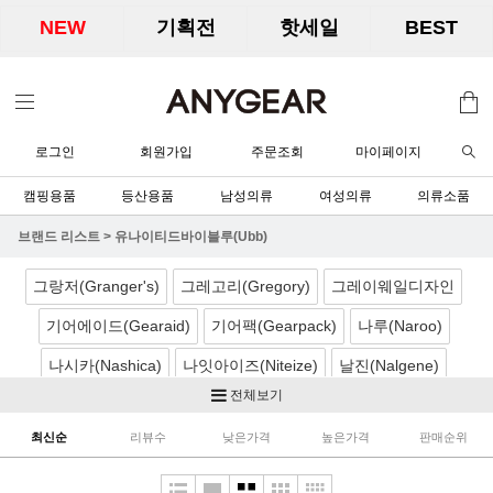
NEW
기획전
핫세일
BEST
로그인
회원가입
주문조회
마이페이지
캠핑용품
등산용품
남성의류
여성의류
의류소품
브랜드 리스트
>
유나이티드바이블루(Ubb)
그랑저(Granger's)
그레고리(Gregory)
그레이웨일디자인
기어에이드(Gearaid)
기어팩(Gearpack)
나루(Naroo)
나시카(Nashica)
나잇아이즈(Niteize)
날진(Nalgene)
전체보기
네이처하이크(Naturehike)
노르딕캠프(Nordicamp)
최신순
리뷰수
낮은가격
높은가격
판매순위
니모(Nemo)
노박스(Nobox)
닉왁스(Nikwax)
달빛아래공작소
더캠퍼(TheCamper)
디얼스(TheEarth)