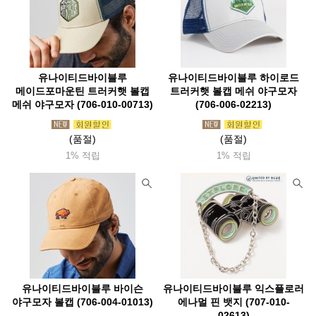
오스프리(Osprey)
아웃도어리서치(Or)
오클리(Oakley)
오터박스(Otterbox)
오피넬(Opinel)
오엠엠(Omm)
오쏠리
와버넷(Warbonnet)
울파워(Woolpower)
울리치(Woolrich)
유나이티드바이블루
유나이티드바이블루 하이로드
위드기어
윈드익스트림(WX)
유니프레임(Uniflame)
메이드포마운틴 트러커햇 볼캡
트러커햇 볼캡 메쉬 야구모자
메쉬 야구모자 (706-010-00713)
(706-006-02213)
유나이티드커틀러리(Uc)
유나이티드바이블루(Ubb)
유와이레드
유코 (UCO)
이로(Ero)
24bottles
(품절)
(품절)
1% 적립
1% 적립
이엔오(Eno)
이정시스템(Lsystem)
이지플레이보드(Easybord)
e프랑티스(Efrantis)
익스트리미티즈(Extremities)
인도솔(Indosole)
위그암(Wigwam)
위너웰
윈체스터(Winchester)
윙커(Wicker)
워터쉐드(Watershed)
윌도(Willdo)
유나이티드바이블루 바이슨
유나이티드바이블루 익스플로러
자누(Jannu)
잠스트(Zamst)
점비스(Gumbes)
야구모자 볼캡 (706-004-01013)
에나멀 핀 뱃지 (707-010-
02613)