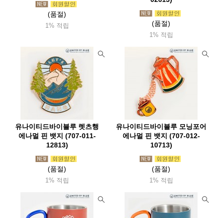
제로그램(Zerogram)
제이알기어(Jrgear)
(품절)
제니디자인(Zanydesign)
젠틀맨하드웨어(Zentleman)
(품절)
1% 적립
젬파이어(Zempire)
조비(Joby)
조지루시
1% 적립
주퍼조지알
준우아웃도어(Junwoo
지그(Sigg)
지에스아이(Gsioutdoor)
지포(Zippo)
체먹(Chammock)
첨스(Chums)
치키(Cheeki)
카라신(Characin)
카멜백(Camelbak)
카부(Kavu)
카이도(Kaido)
카즈미(Kzm)
카포(Capo)
커쇼(Kershaw)
캠핑랩
캠프라인(Campline)
캡틴스태그(Captainstag)
유나이티드바이블루 렛츠행
유나이티드바이블루 모닝포어
에나멀 핀 뱃지 (707-011-
에나멀 핀 뱃지 (707-012-
케이바(Kabar)
켈리램프
코멕스(Komax)
코베아(Kovea)
12813)
10713)
코쿤(Cocoon)
콘도르(Condor)
콜드스틸(Coldsteel)
colapz
(품절)
(품절)
쿨라(Coola)
쿨체인지
클레프
클라이밋(Klymit)
1% 적립
1% 적립
클라루스(Klarrus)
클라터뮤젠(Klattermusen)
클린켄틴(Kleankanteen)
쿠필카
키녹스
타라고(Taraago)