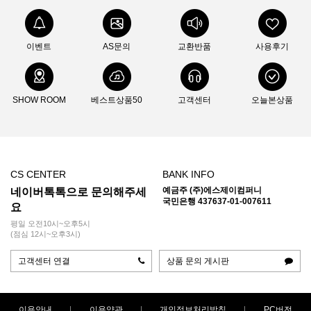
이벤트
AS문의
교환반품
사용후기
SHOW ROOM
베스트상품50
고객센터
오늘본상품
CS CENTER
BANK INFO
예금주 (주)에스제이컴퍼니
네이버톡톡으로 문의해주세
국민은행 437637-01-007611
요
평일 오전10시~오후5시
(점심 12시~오후3시)
고객센터 연결
상품 문의 게시판
이용안내
이용약관
개인정보처리방침
PC버전