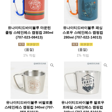
탑앤탑(Top&Top)
투드(Tuod)
태광산업
테라네이션(Terranation)
트란지아(Trangia)
ThousWinds
트레블첵(Travelcheck)
티어에이드(Tearaid)
틸리(Tilley)
유나이티드바이블루 마운틴
유나이티드바이블루 패싱
파이커택티컬
팬쳐리커버리풋웨어(Fanture)
페츨(Petzl)
콜링 스테인레스 캠핑컵 280ml
스로우 스테인레스 캠핑컵
(707-023-08413)
280ml (707-022-14013)
파티존
페트로막스(Petromax)
펜들턴(Pendleton)
(품절)
(품절)
포스트엑스
포스트제너럴
포질스
폴라박스
1% 적립
1% 적립
퓨어핸드랜턴(Feuerhand)
프리머스(Primus)
프리즘(Prizm)
프린스톤텍(Princetontec)
피엘라벤(Fjallraven)
피츠(Fits)
핏불
플레스테일(Flextail)
하바행크
하이드라팩
하이드오프
하이퍼옵스
하이핵
하임플래닛
하제아웃도어
허킨스
호미즈
호카
헬로닷
헬리녹스
유나이티드바이블루 버팔로롬
유나이티드바이블루 팔로우
헬리콘텍스
힐레베르그
스테인레스 캠핑컵 340ml (707-
트레일 스테인레스 캠핑컵