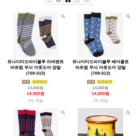
두베리(Dubery)
라스포르티바
라이트마이파이어
라이트삭(Wrightsock)
랩(Rab)
레키(Leki)
루베르
루시올(Luciole)
루세코(Luceco)
뢰클(Roeckl)
마메이타
마운트리버(Mountriver)
마운트피크
마운틴스미스(MountainS)
마티니(Mattini)
매트릭스(Matrix)
유나이티드바이블루 리버벤트
유나이티드바이블루 베어클로
맥데이비드(Mcdavid)
메카닉스웨어(Mechanix)
바트럼 무늬 아웃도어 양말
바트럼 무늬 아웃도어 양말
(709-015)
(709-013)
멜리띠(Melliti)
모라나이프(Morakniv)
모슈(Mosh)
몬스터라이트
몬테라(Monterra)
몬츄라(Montura)
몽벨
14,000원
14,000원
14,000원
14,000원
미니멀웍스(Mnmalworks)
미스테리월(Mysterywall)
1% 적립
1% 적립
반고(Vango)
버튼(Burton)
베롱코
배핀(Baffin)
베어본즈(Barebones)
벤퀘스트(Vanquest)
벨락(BellRock)
벨토(Vellto)
보커(Boker)
본플래그(Bonflag)
부쉬크래프트