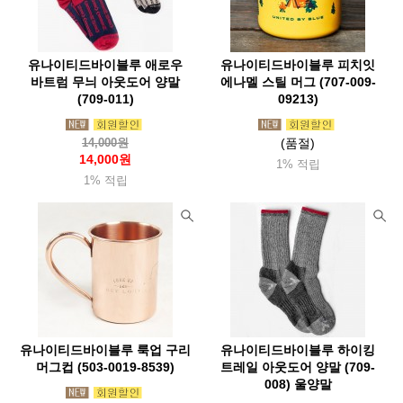
부에노웍스
브로너(Broner)
브루트
블랙다이아몬드(Blackdia)
블랜더보틀(BlenderBottle)
유나이티드바이블루 애로우
유나이티드바이블루 피치잇
블루아이디(Blueidee)
블랙폭스(Blackfox)
비욘드노르딕
바트럼 무늬 아웃도어 양말
에나멜 스틸 머그 (707-009-
(709-011)
09213)
빅토스
빔블(Bimble)
비폴(Vipole)
빅아그네스(Bigagnes)
살로몬
360디그리(360degrees)
선스키(Sunski)
14,000원
(품절)
14,000원
1% 적립
소토(Soto)
솔로(Solo)
솔라브라더(Solabrather)
1% 적립
솔트렉(Soletrek)
스냅(Snap)
스노우라인(Snowline)
스마트울(Smartwool)
스맵(Smap)
스웨호그(Sweathawg)
스위자(Swiza)
스케메이(Skemi)
스토코
스텀프스튜디오(Stump)
스탠리(Stanley)
스트링라이트(Stringlight)
실리(Sili)
실스킨즈(Sealskinz)
유나이티드바이블루 룩업 구리
유나이티드바이블루 하이킹
샤워패스(Showerspass)
머그컵 (503-0019-8539)
세이즈(Seise)
트레일 아웃도어 양말 (709-
써모스(Thermos)
008) 울양말
써머레스트(Thermarest)
써밋포커스(SummitFocus)