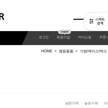
coupon
로그인
회원가입
마이쇼핑
주문
HOME
>
캠핑용품
>
가방/케이스/박스
기어팩
낮은가격
높은가격
이