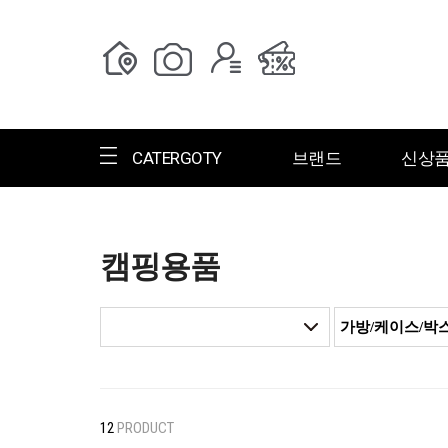
CATERGOTY
브랜드
신상
캠핑용품
전체브랜드
한글명
ㄱ
ㄴ
ㄷ
ㄹ
ㅁ
ㅂ
ㅅ
ㄱ
그랑저
그레고리
12
PRODUCT