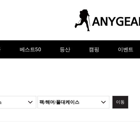
품
베스트50
등산
캠핑
이벤트
이동
ㅇ
ㅈ
ㅊ
ㅋ
ㅌ
ㅍ
ㅎ
그레이웨일디자인
기어에이드