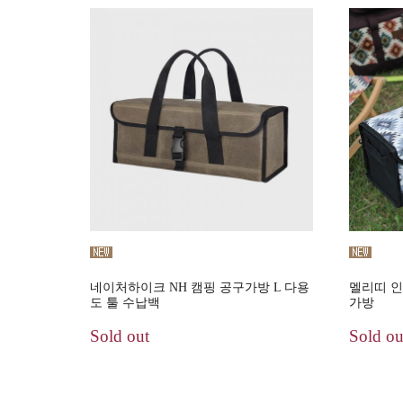
네이처하이크 NH 캠핑 공구가방 L 다용
멜리띠 
도 툴 수납백
가방
Sold out
Sold ou