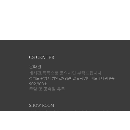
CS CENTER
온라인
게시판,톡톡으로 문의시면 부탁드립니다
경기도 광명시 범안로996번길 6 광명티아모IT타워 9층
902,903호
주말 및 공휴일 휴무
SHOW ROOM
경기도 광명시 범안로996번길 6 광명티아모IT타워 9층 903
호. (당분간 미오픈)