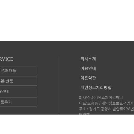
회사소개
RVICE
이용안내
문과 대답
이용약관
환/반품
개인정보처리방침
S안내
회사명 :(주)에스제이컴퍼니
상품후기
대표:오승동 / 개인정보보호책임자 
주소 : 경기도 광명시 범안로996번
902호
사업자등록번호 : 109-86-3928
통신판매 신고번호 : 2015-서울동