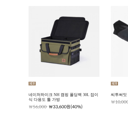
네이처하이크 NH 캠핑 폴딩백 30L 접이
씨투써밋 
식 다용도 툴 가방
10,00
56,000
33,600원(40%)