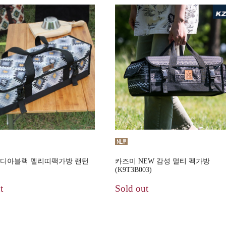
인디아블랙 멜리띠팩가방 랜턴
카즈미 NEW 감성 멀티 펙가방
(K9T3B003)
t
Sold out