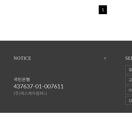
1
NOTICE
+
SE
질
국민은행
교
437637-01-007611
A
(주)에스제이컴퍼니