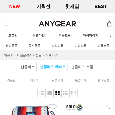
NEW
기획전
핫세일
BEST
로그인
회원가입
주문조회
마이페이지
캠핑용품
등산용품
남성의류
여성의류
의류소품
악세서리
>
선글라스
>
선글라스 케이스
선글라스
선글라스 케이스
선글라스 소품
최신순
리뷰수
낮은가격
높은가격
판매순위